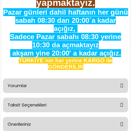
yapmaktayız.
Pazar günleri dahil haftanın her günü
sabah 08:30 dan 20:00`a kadar
açığız,
Sadece Pazar sabahı 08:30 yerine
10:30 da açmaktayız
akşam yine 20:00' a kadar açığız.
TÜRKİYE`nin her yerine KARGO ile
GÖNDERİLİR
Yorumlar
Taksit Seçenekleri
Bu ürüne ilk yorumu siz yapın!
Önerileriniz
Yorum Yaz