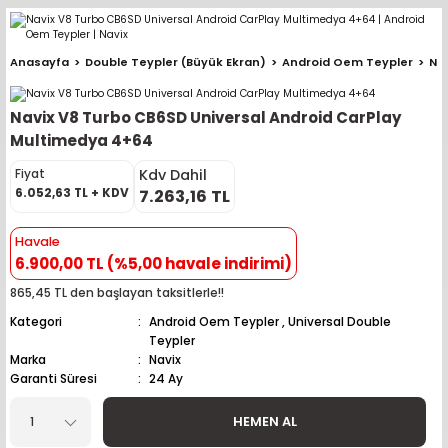
Geri Dön
Geri Dön
Geri Dön
Geri Dön
Geri Dön
Geri Dön
Geri Dön
Geri Dön
Geri Dön
Anasayfa
Double Teypler (Büyük Ekran)
Android Oem Teypler
Na
pler (Büyük Ekran)
er (Mid Takımları)
oparlör Takımları
ü Sistemleri
ik ve Alarm
ör
r
lar
Navix V8 Turbo CB6SD Universal Android CarPlay
ntler
 Hoparlör Takımları
eri
a
ubwooferlar
Multimedya 4+64
Kdv Dahil
Fiyat
eypler
ntler
 Hoparlör Takımları
leri
Modülleri
 ( İçinden Ekran Çıkan )
erlar
6.052,63 TL + KDV
7.263,16 TL
le Teypler
ntler
 Hoparlör Takımları
leri
leri
erlar
Havale
6.900,00 TL (%5,00 havale indirimi)
 Hoparlör Takımları
nitörleri
stemleri
erlar
865,45 TL den başlayan taksitlerle!!
Kategori
Android Oem Teypler
,
Universal Double
e Hoparlör Takımları
emleri
lör
ubwooferlar
Teypler
Marka
Navix
e Hoparlör Takımları
Garanti Süresi
24 Ay
HEMEN AL
e Hoparlör Takımları