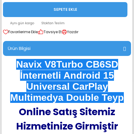
range Hoparlör Takımları
SEPETE EKLE
Aynı gün kargo
Stoktan Teslim
Tavsiye Et
Yazdır
Ürün Bilgisi
Navix V8Turbo CB6SD
İnternetli Android 15
Universal CarPlay
Multimedya Double Teyp
Online Satış Sitemiz
Hizmetinize Girmiştir