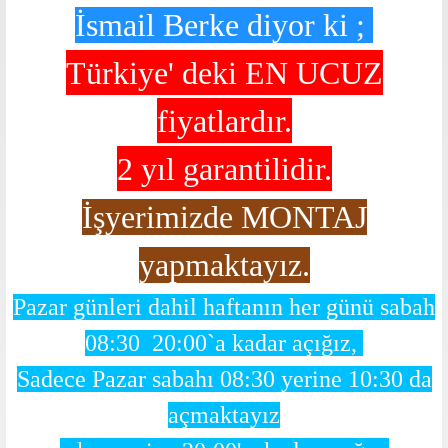
İsmail Berke diyor ki ;
Türkiye' deki
EN UCUZ
fiyatlardır.
2 yıl garantilidir.
İşyerimizde MONTAJ
yapmaktayız.
Pazar günleri dahil haftanın her günü sabah
08:30 20:00`a kadar açığız,
Sadece Pazar sabahı 08:30 yerine 10:30 da
açmaktayız