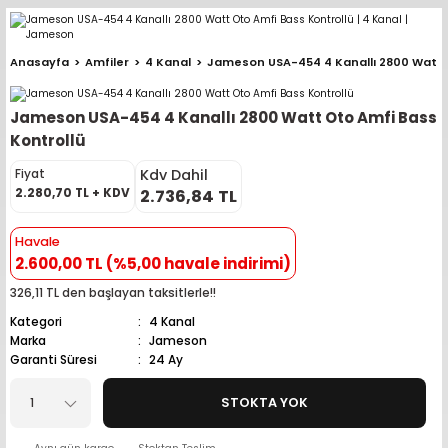
Geri Dön
Geri Dön
Geri Dön
Geri Dön
Geri Dön
Geri Dön
Geri Dön
Geri Dön
Geri Dön
Anasayfa
Amfiler
4 Kanal
Jameson USA-454 4 Kanallı 2800 Watt 
pler (Büyük Ekran)
er (Mid Takımları)
oparlör Takımları
ü Sistemleri
ik ve Alarm
ör
r
lar
Jameson USA-454 4 Kanallı 2800 Watt Oto Amfi Bass
ntler
 Hoparlör Takımları
eri
a
ubwooferlar
Kontrollü
Kdv Dahil
Fiyat
eypler
ntler
 Hoparlör Takımları
leri
Modülleri
 ( İçinden Ekran Çıkan )
erlar
2.280,70 TL + KDV
2.736,84 TL
le Teypler
ntler
 Hoparlör Takımları
leri
leri
erlar
Havale
2.600,00 TL (%5,00 havale indirimi)
 Hoparlör Takımları
nitörleri
stemleri
erlar
326,11 TL den başlayan taksitlerle!!
Kategori
4 Kanal
e Hoparlör Takımları
emleri
lör
ubwooferlar
Marka
Jameson
Garanti Süresi
24 Ay
e Hoparlör Takımları
STOKTA YOK
e Hoparlör Takımları