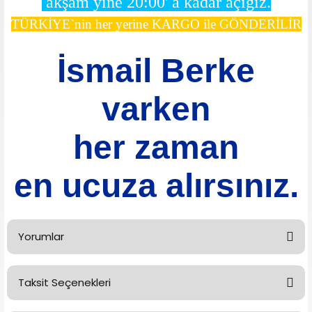
akşam yine 20:00' a kadar açığız.
TÜRKİYE`nin her yerine KARGO ile GÖNDERİLİR
İsmail Berke
varken
her zaman
en ucuza alırsınız.
Yorumlar
Taksit Seçenekleri
Bu ürüne ilk yorumu siz yapın!