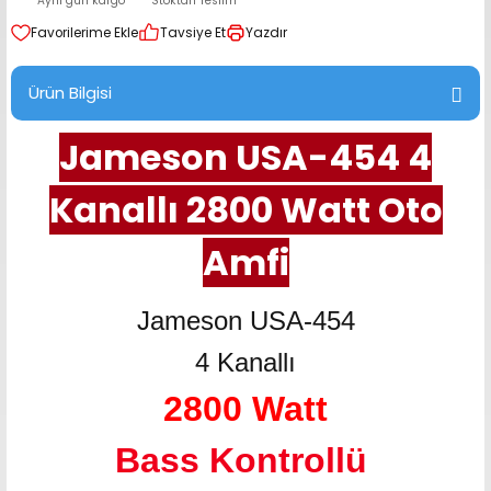
Aynı gün kargo
Stoktan Teslim
range Hoparlör Takımları
Tavsiye Et
Yazdır
Ürün Bilgisi
Jameson USA-454 4
Kanallı 2800 Watt Oto
Amfi
Jameson USA-454
4 Kanallı
2800 Watt
Bass Kontrollü