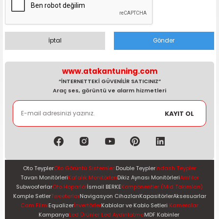
İptal
Gönder
www.atakantuning.com
“İNTERNETTEKİ GÜVENİLİR SATICINIZ”
Araç ses, görüntü ve alarm hizmetleri
KAYIT OL
Oto Teypler
Oto Görüntü Sistemleri
Double Teypler
Indash Teypler
Tavan Monitörleri
Kafalık Monitörleri
Dikiz Aynası Monitörleri
Amfiler
Subwooferlar
Oto Hoparlör
İsmail BERKE
Komponentler (Mid Takımları)
Komple Setler
Tweeterlar
Navigasyon Cihazları
Kapasitörler
Aksesuarlar
Cam Filmi
Equalizer
İnvertörler
Kablolar ve Kablo Setleri
Kameralar
Kampanya
Led Ürünler Led Aydınlatma
MDF Kabinler