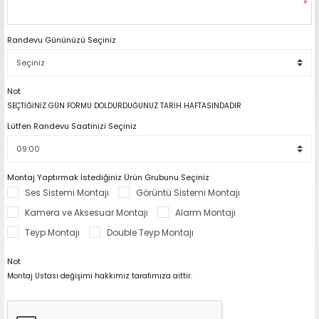
*
range Hoparlör Takımları
Randevu Gününüzü Seçiniz
Not
SEÇTİĞİNİZ GÜN FORMU DOLDURDUĞUNUZ TARİH HAFTASINDADIR
Lütfen Randevu Saatinizi Seçiniz
Montaj Yaptırmak İstediğiniz Ürün Grubunu Seçiniz
Ses Sistemi Montajı
Görüntü Sistemi Montajı
Kamera ve Aksesuar Montajı
Alarm Montajı
Teyp Montajı
Double Teyp Montajı
Not
Montaj Ustası değişimi hakkımız tarafımıza aittir.