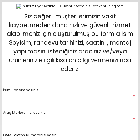
Geri Dön
Geri Dön
Geri Dön
Geri Dön
Geri Dön
Geri Dön
Geri Dön
Geri Dön
Geri Dön
Siz değerli müşterilerimizin vakit
pler (Büyük Ekran)
er (Mid Takımları)
oparlör Takımları
ü Sistemleri
ik ve Alarm
ör
r
lar
kaybetmeden daha hızlı ve güvenli hizmet
alabilmeniz için oluşturulmuş bu form a İsim
ntler
 Hoparlör Takımları
eri
a
ubwooferlar
Soyisim, randevu tarihinizi, saatini , montaj
yapılmasını istediğiniz aracınız ve/veya
eypler
ntler
 Hoparlör Takımları
leri
Modülleri
 ( İçinden Ekran Çıkan )
erlar
ürünlerinizle ilgili kısa ön bilgi vermenizi rica
ederiz.
le Teypler
ntler
 Hoparlör Takımları
leri
leri
erlar
 Hoparlör Takımları
nitörleri
stemleri
erlar
İsim Soyisim yazınız
*
e Hoparlör Takımları
emleri
lör
ubwooferlar
Araç Markasınızı yazınız
e Hoparlör Takımları
*
e Hoparlör Takımları
GSM Telefon Numaranızı yazını