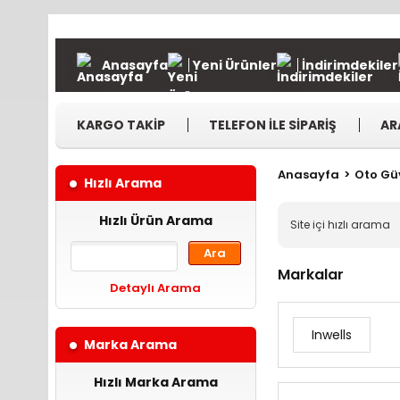
Anasayfa
Yeni Ürünler
İndirimdekiler
KARGO TAKİP
TELEFON İLE SİPARİŞ
AR
Anasayfa
Oto Gü
Hızlı Arama
Hızlı Ürün Arama
Ara
Markalar
Detaylı Arama
Inwells
Marka Arama
Hızlı Marka Arama