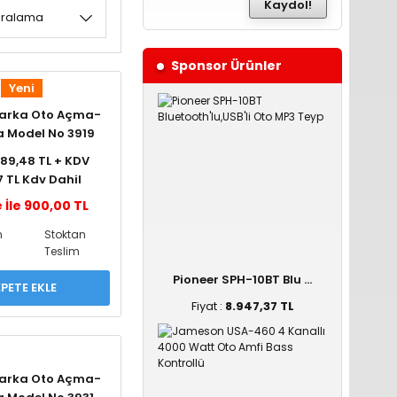
Kaydol!
Sponsor Ürünler
Yeni
Marka Oto Açma-
 Model No 3919
 789,48 TL + KDV
7 TL Kdv Dahil
 İle 900,00 TL
n
Stoktan
Teslim
Pioneer SPH-10BT Blu ...
PETE EKLE
Fiyat :
8.947,37 TL
Marka Oto Açma-