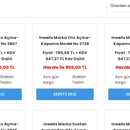
Oto Açma-
İnwells Marka Oto Açma-
Inwells 
 No 3807
Kapama Model No 3728
Kapama
TL + KDV
Fiyat : 789,48 TL + KDV
Fiyat :
 Dahil
947,37 TL Kdv Dahil
947,3
0,00 TL
Havale İle 900,00 TL
Havale
Stoktan
Aynı gün
Stoktan
Aynı gü
Teslim
kargo
Teslim
kargo
KLE
SEPETE EKLE
SE
Oto Açma-
Inwells Marka Sustalı
Inwells 