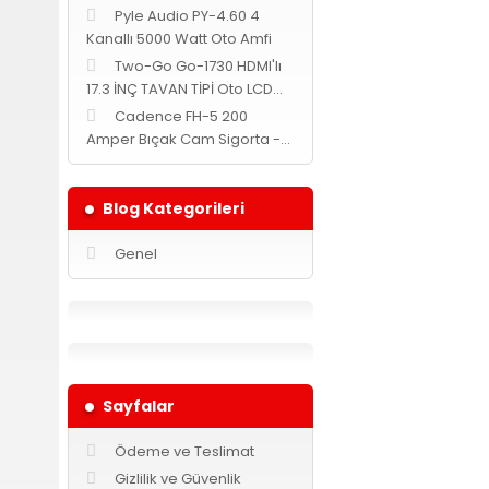
Pyle Audio PY-4.60 4
Kanallı 5000 Watt Oto Amfi
Two-Go Go-1730 HDMI'lı
17.3 İNÇ TAVAN TİPİ Oto LCD
MONİTÖR -Siyah-
Cadence FH-5 200
Amper Bıçak Cam Sigorta -
Yuvarlak-
Blog Kategorileri
Genel
Sayfalar
Ödeme ve Teslimat
Gizlilik ve Güvenlik