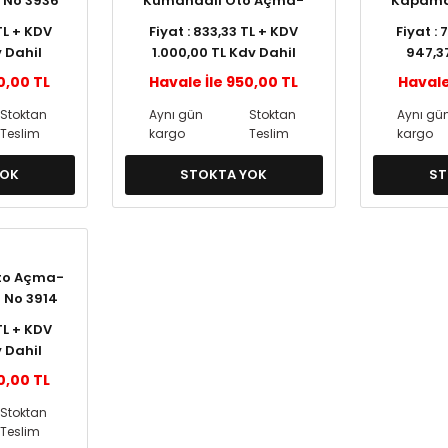
 No 3936
Kumandalı Oto Açma-
Kapama
Kapama Model No 3444
TL + KDV
Fiyat : 833,33 TL + KDV
Fiyat :
 Dahil
1.000,00 TL Kdv Dahil
947,3
0,00 TL
Havale İle 950,00 TL
Havale
Stoktan
Aynı gün
Stoktan
Aynı gü
Teslim
kargo
Teslim
kargo
YOK
STOKTA YOK
ST
Oto Açma-
No 3914
TL + KDV
 Dahil
0,00 TL
Stoktan
Teslim