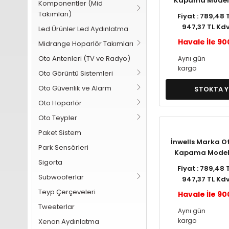
Kapama Model
Komponentler (Mid
Takımları)
Fiyat : 789,48 
947,37 TL Kdv
Led Ürünler Led Aydınlatma
Havale İle 90
Midrange Hoparlör Takımları
Oto Antenleri (TV ve Radyo)
Aynı gün
kargo
Oto Görüntü Sistemleri
Oto Güvenlik ve Alarm
STOKTA 
Oto Hoparlör
Oto Teypler
Paket Sistem
İnwells Marka 
Park Sensörleri
Kapama Model 
Sigorta
Fiyat : 789,48 
Subwooferlar
947,37 TL Kdv
Teyp Çerçeveleri
Havale İle 90
Tweeterlar
Aynı gün
kargo
Xenon Aydınlatma