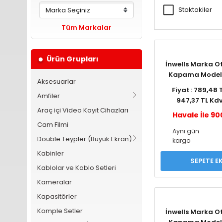
Stoktakiler
Tüm Markalar
Ürün Grupları
İnwells Marka 
Kapama Model
Aksesuarlar
Fiyat : 789,48 
Amfiler
947,37 TL Kdv
Araç içi Video Kayıt Cihazları
Havale İle 90
Cam Filmi
Aynı gün
Double Teypler (Büyük Ekran)
kargo
Kabinler
SEPETE E
Kablolar ve Kablo Setleri
Kameralar
Kapasitörler
Komple Setler
İnwells Marka 