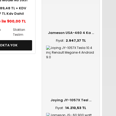
 Model No 3931
 789,48 TL + KDV
7 TL Kdv Dahil
 İle 900,00 TL
n
Stoktan
Jameson USA-460 4 Ka ...
Teslim
Fiyat :
2.947,37 TL
OKTA YOK
Joying JY-1057X Tesl ...
Fiyat :
14.210,53 TL