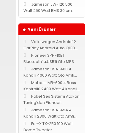
Jameson JW-120 500
Watt 250 Watt RMS 30 cm
Subwoofer
Yeni Ürünler
Volkswagen Android 12
CarPlay Android Auto QLED
Multimedya Navix
Pioneer SPH-10BT
Bluetooth'lu,USB'li Oto MP3
Teyp
Jameson USA-460 4
Kanallı 4000 Watt Oto Amfi
Bass Kontrollü
Mobass MB-600.4 Bass
Kontrollü 2400 Watt 4 Kanallı
Oto Amfi
Paket Ses Sistemi Atakan
Tuning'den Pioneer
Cadence Jameson
Jameson USA-454 4
Kanallı 2800 Watt Oto Amfi
Bass Kontrollü
For-X TX-250 100 Watt
Dome Tweeter