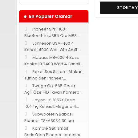
STOKTA 
En Populer Olanlar
Pioneer SPH-10BT
Bluetooth'lu,USB'li Oto MP3
Teyp
Jameson USA-460 4
Kanallı 4000 Watt Oto Amfi
Bass Kontrollü
Mobass MB-600.4 Bass
Kontrollü 2400 Watt 4 Kanallı
Oto Amfi
Paket Ses Sistemi Atakan
Tuning'den Pioneer
Cadence Jameson
Twogo Go-565 Geniş
Açılı Özel HD Tavan Kamerası
-Siyah-
Joying JY-1057X Tesla
10.4 inç Renault Megane 4
Android 9.0
Subwooferın Babası
Pioneer TS-A30S4 30 cm
subwoofer 1400 Watt 400
Komple Set İsmail
Watt RMS
Berke'den Pioneer Jameson