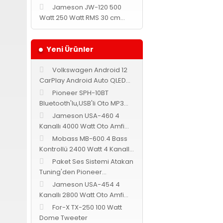
Jameson JW-120 500
Ürün resmi kalites
Watt 250 Watt RMS 30 cm
Subwoofer
Ürün açıklamasında
Ürün bilgilerinde 
Yeni Ürünler
Ürün fiyatı diğer s
Volkswagen Android 12
Bu ürüne benzer fark
CarPlay Android Auto QLED
Multimedya Navix
Pioneer SPH-10BT
Bluetooth'lu,USB'li Oto MP3
Teyp
Jameson USA-460 4
Kanallı 4000 Watt Oto Amfi
Bass Kontrollü
Mobass MB-600.4 Bass
Kontrollü 2400 Watt 4 Kanallı
Oto Amfi
Paket Ses Sistemi Atakan
Tuning'den Pioneer
Cadence Jameson
Jameson USA-454 4
Kanallı 2800 Watt Oto Amfi
Bass Kontrollü
For-X TX-250 100 Watt
Dome Tweeter