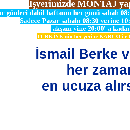
İşyerimizde MONTAJ ya
r günleri dahil haftanın her günü sabah 08
Sadece Pazar sabahı 08:30 yerine 10
akşam yine 20:00' a kadar
TÜRKİYE`nin her yerine KARGO il
İsmail Berke 
her zama
en ucuza alırs
si, resim, ürün açıklamalarında ve diğer konularda yetersiz gördüğünüz n
için teşekkür ederiz.
Bu ürüne ilk yorumu siz yapın!