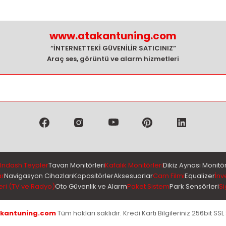
www.atakantuning.com
“İNTERNETTEKİ GÜVENİLİR SATICINIZ”
Araç ses, görüntü ve alarm hizmetleri
Indash Teypler
Tavan Monitörleri
Kafalık Monitörleri
Dikiz Aynası Monitör
ar
Navigasyon Cihazları
Kapasitörler
Aksesuarlar
Cam Filmi
Equalizer
İnv
eri (TV ve Radyo)
Oto Güvenlik ve Alarm
Paket Sistem
Park Sensörleri
Si
kantuning.com
Tüm hakları saklıdır. Kredi Kartı Bilgileriniz 256bit SSL