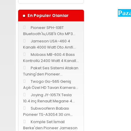
Paza
En Populer Olanlar
Pioneer SPH-10BT
Bluetooth'lu,USB'li Oto MP3
Teyp
Jameson USA-460 4
Kanallı 4000 Watt Oto Amfi
Bass Kontrollü
Mobass MB-600.4 Bass
Kontrollü 2400 Watt 4 Kanallı
Oto Amfi
Paket Ses Sistemi Atakan
Tuning'den Pioneer
Cadence Jameson
Twogo Go-565 Geniş
Açılı Özel HD Tavan Kamerası
-Siyah-
Joying JY-1057X Tesla
10.4 inç Renault Megane 4
Android 9.0
Subwooferın Babası
Pioneer TS-A30S4 30 cm
subwoofer 1400 Watt 400
Bu ürünün fiyat bilgi
Komple Set İsmail
Görüş ve önerileriniz 
Watt RMS
Berke'den Pioneer Jameson