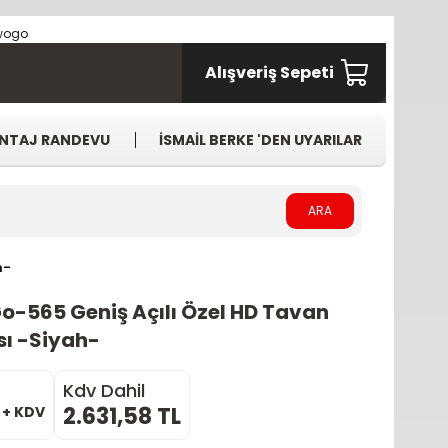
Alışveriş Sepeti
NTAJ RANDEVU
İSMAİL BERKE 'DEN UYARILAR
ARA
h-
o-565 Geniş Açılı Özel HD Tavan
ı -Siyah-
Kdv Dahil
2.631,58 TL
L + KDV