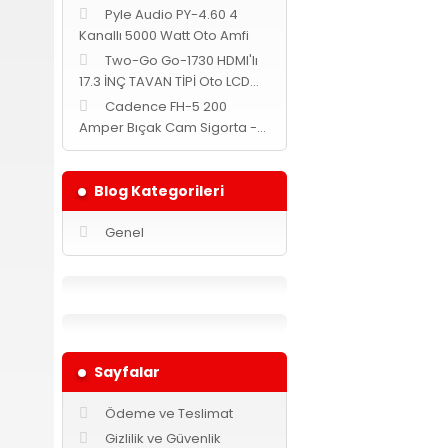
Pyle Audio PY-4.60 4
Kanallı 5000 Watt Oto Amfi
Two-Go Go-1730 HDMI'lı
17.3 İNÇ TAVAN TİPİ Oto LCD
MONİTÖR -Siyah-
Cadence FH-5 200
Amper Bıçak Cam Sigorta -
Yuvarlak-
Blog Kategorileri
Genel
Sayfalar
Ödeme ve Teslimat
Gizlilik ve Güvenlik