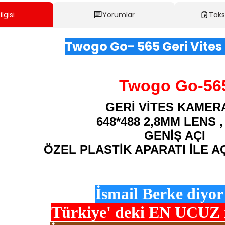
lgisi
Yorumlar
Taks
Twogo Go- 565 Geri Vite
Twogo Go-56
GERİ VİTES KAMER
648*488 2,8MM LENS 
GENİŞ AÇI
ÖZEL PLASTİK APARATI İLE A
İsmail Berke diyor 
Türkiye' deki
EN UCUZ fi