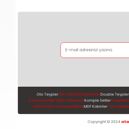
Oto Teypler
Oto Görüntü Sistemleri
Double Teypler
Komponentler (Mid Takımları)
Komple Setler
Tweeterl
Led Ürünler Led Aydınlatma
MDF Kabinler
Oto Antenl
Copyright © 2024
ata