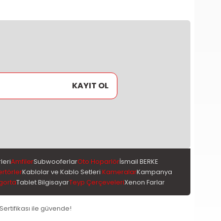
KAYIT OL
leri
Amfiler
Subwooferlar
Oto Hoparlör
İsmail BERKE
ertörler
Kablolar ve Kablo Setleri
Kameralar
Kampanya
gorta
Tablet Bilgisayar
Teyp Çerçeveleri
Xenon Farlar
 Sertifikası ile güvende!