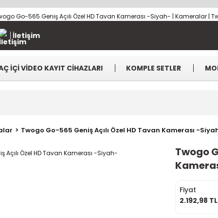
İletişim
AÇ İÇİ VİDEO KAYIT CİHAZLARI
KOMPLE SETLER
MO
alar
Twogo Go-565 Geniş Açılı Özel HD Tavan Kamerası -Siya
Twogo G
Kameras
Fiyat
2.192,98 T