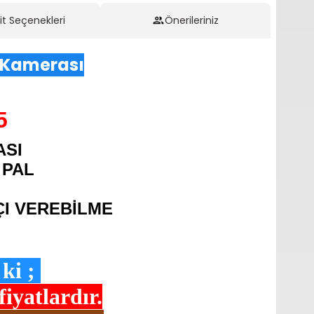
it Seçenekleri
Önerileriniz
s Kamerası
5
ASI
, PAL
ÇI VEREBİLME
ki ;
yatlardır.