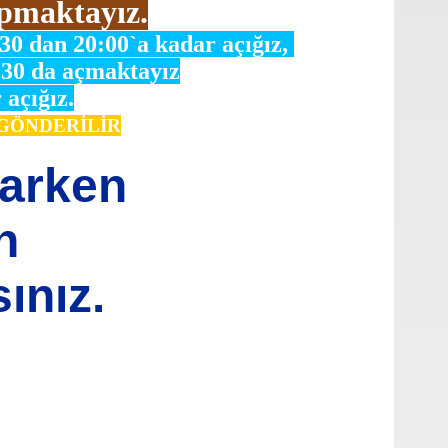
pmaktayız.
:30 dan 20:00`a kadar açığız,
:30 da açmaktayız
 açığız.
e GÖNDERİLİR
varken
n
ınız.
oktaları öneri formunu kullanarak tarafımıza iletebilirsiniz.