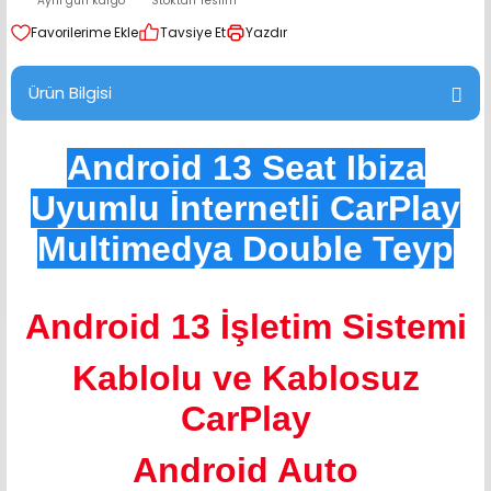
Aynı gün kargo
Stoktan Teslim
range Hoparlör Takımları
Tavsiye Et
Yazdır
Ürün Bilgisi
Android 13 Seat Ibiza
Uyumlu İnternetli CarPlay
Multimedya Double Teyp
Android 13 İşletim Sistemi
Kablolu ve Kablosuz
CarPlay
Android Auto