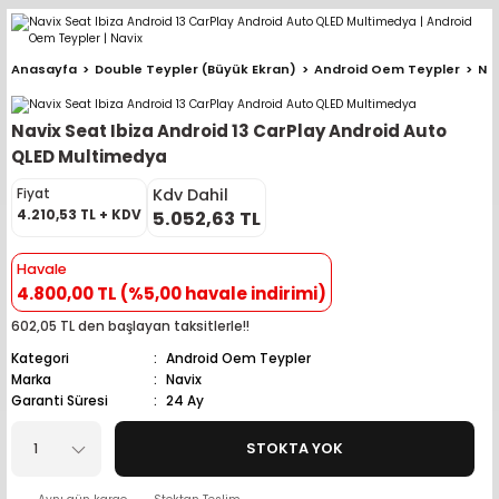
Geri Dön
Geri Dön
Geri Dön
Geri Dön
Geri Dön
Geri Dön
Geri Dön
Geri Dön
Geri Dön
Anasayfa
Double Teypler (Büyük Ekran)
Android Oem Teypler
Nav
pler (Büyük Ekran)
er (Mid Takımları)
oparlör Takımları
ü Sistemleri
ik ve Alarm
ör
r
lar
Navix Seat Ibiza Android 13 CarPlay Android Auto
ntler
 Hoparlör Takımları
eri
a
ubwooferlar
QLED Multimedya
Kdv Dahil
Fiyat
eypler
ntler
 Hoparlör Takımları
leri
Modülleri
 ( İçinden Ekran Çıkan )
erlar
4.210,53 TL + KDV
5.052,63 TL
le Teypler
ntler
 Hoparlör Takımları
leri
leri
erlar
Havale
4.800,00 TL (%5,00 havale indirimi)
 Hoparlör Takımları
nitörleri
stemleri
erlar
602,05 TL den başlayan taksitlerle!!
Kategori
Android Oem Teypler
e Hoparlör Takımları
emleri
lör
ubwooferlar
Marka
Navix
Garanti Süresi
24 Ay
e Hoparlör Takımları
STOKTA YOK
e Hoparlör Takımları