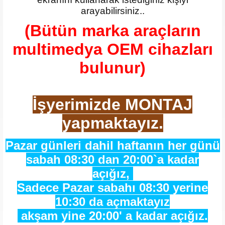
arayabilirsiniz..
(Bütün marka araçların
multimedya OEM cihazları
bulunur)
İşyerimizde MONTAJ
yapmaktayız.
Pazar günleri dahil haftanın her günü
sabah 08:30 dan 20:00`a kadar
açığız,
Sadece Pazar sabahı 08:30 yerine
10:30 da açmaktayız
akşam yine 20:00' a kadar açığız.