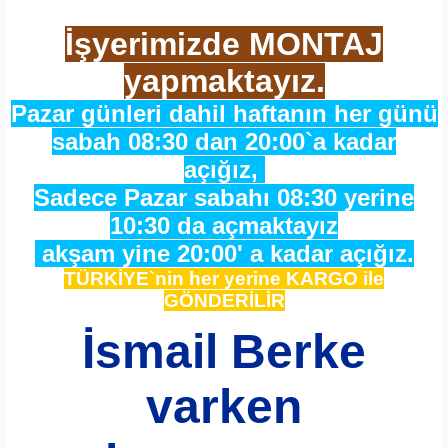
İşyerimizde MONTAJ
yapmaktayız.
Pazar günleri dahil haftanın her günü
sabah 08:30 dan 20:00`a kadar
açığız,
Sadece Pazar sabahı 08:30 yerine
10:30 da açmaktayız
akşam yine 20:00' a kadar açığız.
TÜRKİYE`nin her yerine KARGO ile
GÖNDERİLİR
İsmail Berke
varken