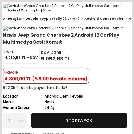
Geri Dön
Geri Dön
Geri Dön
Geri Dön
Geri Dön
Geri Dön
Geri Dön
Geri Dön
Geri Dön
Anasayfa
Double Teypler (Büyük Ekran)
Android Oem Teypler
Na
pler (Büyük Ekran)
er (Mid Takımları)
oparlör Takımları
ü Sistemleri
ik ve Alarm
ör
r
lar
Navix Jeep Grand Cherokee 2 Android 12 CarPlay
ntler
 Hoparlör Takımları
eri
a
ubwooferlar
Multimedya Sesli Komut
Kdv Dahil
Fiyat
eypler
ntler
 Hoparlör Takımları
leri
Modülleri
 ( İçinden Ekran Çıkan )
erlar
4.210,53 TL + KDV
5.052,63 TL
le Teypler
ntler
 Hoparlör Takımları
leri
leri
erlar
Havale
4.800,00 TL (%5,00 havale indirimi)
 Hoparlör Takımları
nitörleri
stemleri
erlar
602,05 TL den başlayan taksitlerle!!
Kategori
Android Oem Teypler
e Hoparlör Takımları
emleri
lör
ubwooferlar
Marka
Navix
Garanti Süresi
24 Ay
e Hoparlör Takımları
STOKTA YOK
e Hoparlör Takımları