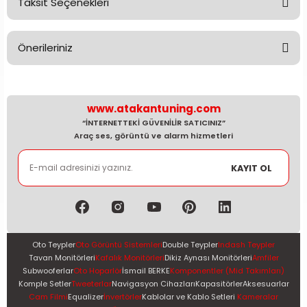
Taksit Seçenekleri
Bu ürüne ilk yorumu siz yapın!
Önerileriniz
Yorum Yaz
Bu ürünün fiyat bilgisi, resim, ürün açıklamalarında ve diğer
konularda yetersiz gördüğünüz noktaları öneri formunu
kullanarak tarafımıza iletebilirsiniz.
www.atakantuning.com
Görüş ve önerileriniz için teşekkür ederiz.
“İNTERNETTEKİ GÜVENİLİR SATICINIZ”
Araç ses, görüntü ve alarm hizmetleri
Ürün resmi kalitesiz, bozuk veya görüntülenemiyor.
KAYIT OL
Ürün açıklamasında eksik bilgiler bulunuyor.
Ürün bilgilerinde hatalar bulunuyor.
Ürün fiyatı diğer sitelerden daha pahalı.
Bu ürüne benzer farklı alternatifler olmalı.
Oto Teypler
Oto Görüntü Sistemleri
Double Teypler
Indash Teypler
Tavan Monitörleri
Kafalık Monitörleri
Dikiz Aynası Monitörleri
Amfiler
Subwooferlar
Oto Hoparlör
İsmail BERKE
Komponentler (Mid Takımları)
Komple Setler
Tweeterlar
Navigasyon Cihazları
Kapasitörler
Aksesuarlar
Cam Filmi
Equalizer
İnvertörler
Kablolar ve Kablo Setleri
Kameralar