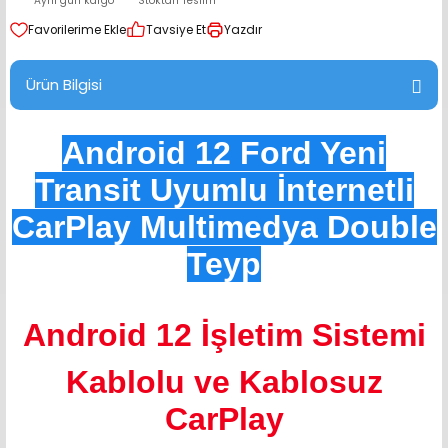
Aynı gün kargo
Stoktan Teslim
range Hoparlör Takımları
Tavsiye Et
Yazdır
Ürün Bilgisi
Android 12 Ford Yeni
Transit Uyumlu İnternetli
CarPlay Multimedya Double
Teyp
Android 12 İşletim Sistemi
Kablolu ve Kablosuz
CarPlay