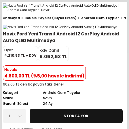
Geri Dön
Geri Dön
Geri Dön
Geri Dön
Geri Dön
Geri Dön
Geri Dön
Geri Dön
Geri Dön
Anasayfa
Double Teypler (Büyük Ekran)
Android Oem Teypler
Nav
pler (Büyük Ekran)
er (Mid Takımları)
oparlör Takımları
ü Sistemleri
ik ve Alarm
ör
r
lar
Navix Ford Yeni Transit Android 12 CarPlay Android
ntler
 Hoparlör Takımları
eri
a
ubwooferlar
Auto QLED Multimedya
Kdv Dahil
Fiyat
eypler
ntler
 Hoparlör Takımları
leri
Modülleri
 ( İçinden Ekran Çıkan )
erlar
4.210,53 TL + KDV
5.052,63 TL
le Teypler
ntler
 Hoparlör Takımları
leri
leri
erlar
Havale
4.800,00 TL (%5,00 havale indirimi)
 Hoparlör Takımları
nitörleri
stemleri
erlar
602,05 TL den başlayan taksitlerle!!
Kategori
Android Oem Teypler
e Hoparlör Takımları
emleri
lör
ubwooferlar
Marka
Navix
Garanti Süresi
24 Ay
e Hoparlör Takımları
STOKTA YOK
e Hoparlör Takımları