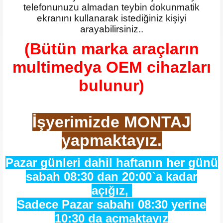
telefonunuzu almadan teybin dokunmatik
ekranını kullanarak istediğiniz kişiyi
arayabilirsiniz..
(Bütün marka araçların
multimedya OEM cihazları
bulunur)
İşyerimizde MONTAJ
yapmaktayız.
Pazar günleri dahil haftanın her günü
sabah 08:30 dan 20:00`a kadar
açığız,
Sadece Pazar sabahı 08:30 yerine
10:30 da açmaktayız