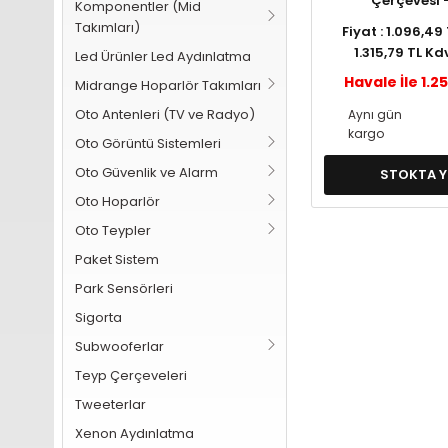
Çerçevesi 
Komponentler (Mid
Takımları)
Fiyat : 1.096,49
1.315,79 TL Kd
Led Ürünler Led Aydınlatma
Havale İle 1.2
Midrange Hoparlör Takımları
Oto Antenleri (TV ve Radyo)
Aynı gün
kargo
Oto Görüntü Sistemleri
Oto Güvenlik ve Alarm
STOKTA 
Oto Hoparlör
Oto Teypler
Paket Sistem
Park Sensörleri
Sigorta
Subwooferlar
Teyp Çerçeveleri
Tweeterlar
Xenon Aydınlatma