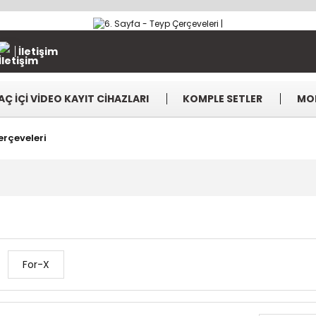
İletişim
AÇ İÇİ VİDEO KAYIT CİHAZLARI
KOMPLE SETLER
MO
rçeveleri
For-X