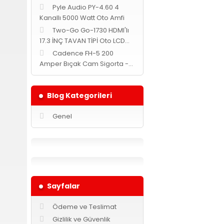
Pyle Audio PY-4.60 4
Kanallı 5000 Watt Oto Amfi
Two-Go Go-1730 HDMI'lı
17.3 İNÇ TAVAN TİPİ Oto LCD
MONİTÖR -Siyah-
Cadence FH-5 200
Amper Bıçak Cam Sigorta -
Yuvarlak-
Blog Kategorileri
Genel
Sayfalar
Ödeme ve Teslimat
Gizlilik ve Güvenlik