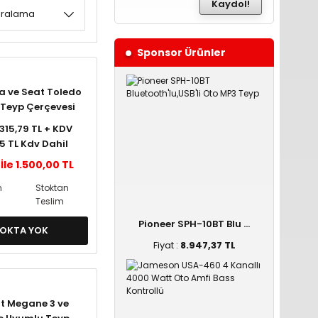
Kaydol!
Sponsor Ürünler
a ve Seat Toledo
Teyp Çerçevesi
1.315,79 TL + KDV
95 TL Kdv Dahil
İle 1.500,00 TL
n
Stoktan
Teslim
Pioneer SPH-10BT Blu ...
OKTA YOK
Fiyat :
8.947,37 TL
t Megane 3 ve