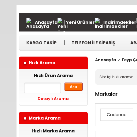
Anasayfa
Yeni Ürünler
İndirimdekiler
KARGO TAKİP
TELEFON İLE SİPARİŞ
AR
Anasayfa
Teyp Çe
Hızlı Arama
Hızlı Ürün Arama
Ara
Markalar
Detaylı Arama
Cadence
Marka Arama
Hızlı Marka Arama