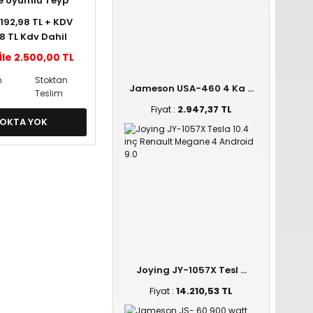
e Uyumlu Teyp
erçevesi
2.192,98 TL + KDV
58 TL Kdv Dahil
İle 2.500,00 TL
n
Stoktan
Jameson USA-460 4 Ka ...
Teslim
Fiyat :
2.947,37 TL
OKTA YOK
Joying JY-1057X Tesl ...
Fiyat :
14.210,53 TL