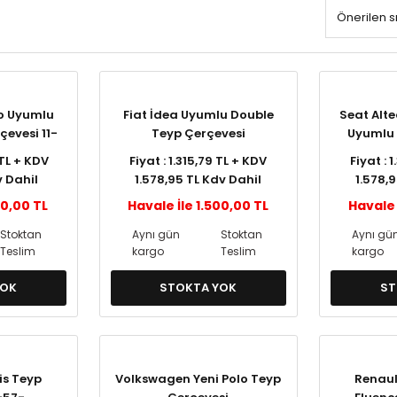
o Uyumlu
Fiat İdea Uyumlu Double
Seat Alte
çevesi 11-
Teyp Çerçevesi
Uyumlu 
 TL + KDV
Fiyat : 1.315,79 TL + KDV
Fiyat : 
v Dahil
1.578,95 TL Kdv Dahil
1.578,
50,00 TL
Havale İle 1.500,00 TL
Havale 
Stoktan
Aynı gün
Stoktan
Aynı gü
Teslim
kargo
Teslim
kargo
YOK
STOKTA YOK
ST
is Teyp
Volkswagen Yeni Polo Teyp
Renaul