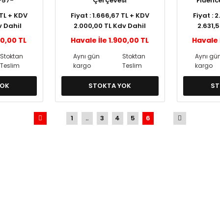
-57-
Çerçevesi
Fluenc
Ç
 TL + KDV
Fiyat : 1.666,67 TL + KDV
Fiyat : 
v Dahil
2.000,00 TL Kdv Dahil
2.631,
50,00 TL
Havale İle 1.900,00 TL
Havale 
Stoktan
Aynı gün
Stoktan
Aynı gü
Teslim
kargo
Teslim
kargo
YOK
STOKTA YOK
ST
1
..
3
4
5
6