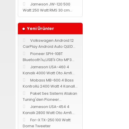
Jameson JW-120 500
Watt 250 Watt RMS 30 cm
Subwoofer
Yeni Ürünler
Volkswagen Android 12
CarPlay Android Auto QLED
Multimedya Navix
Pioneer SPH-10BT
Bluetooth'lu,USB'li Oto MP3
Teyp
Jameson USA-460 4
Kanallı 4000 Watt Oto Amfi
Bass Kontrollü
Mobass MB-600.4 Bass
Kontrollü 2400 Watt 4 Kanallı
Oto Amfi
Paket Ses Sistemi Atakan
Tuning'den Pioneer
Cadence Jameson
Jameson USA-454 4
Kanallı 2800 Watt Oto Amfi
Bass Kontrollü
For-X TX-250 100 Watt
Dome Tweeter