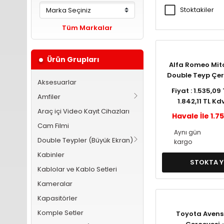
Stoktakiler
Tüm Markalar
Ürün Grupları
Alfa Romeo Mit
Double Teyp Çer
Aksesuarlar
365
Fiyat : 1.535,09
Amfiler
1.842,11 TL Kd
Araç içi Video Kayıt Cihazları
Havale İle 1.7
Cam Filmi
Aynı gün
Double Teypler (Büyük Ekran)
kargo
Kabinler
STOKTA 
Kablolar ve Kablo Setleri
Kameralar
Kapasitörler
Komple Setler
Toyota Avens