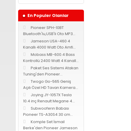
En Populer Olanlar
Pioneer SPH-10BT
Bluetooth'lu,USB'li Oto MP3
Teyp
Jameson USA-460 4
Kanallı 4000 Watt Oto Amfi
Bass Kontrollü
Mobass MB-600.4 Bass
Kontrollü 2400 Watt 4 Kanallı
Oto Amfi
Paket Ses Sistemi Atakan
Tuning'den Pioneer
Cadence Jameson
Twogo Go-565 Geniş
Açılı Özel HD Tavan Kamerası
-Siyah-
Joying JY-1057X Tesla
10.4 inç Renault Megane 4
Android 9.0
Subwooferın Babası
Pioneer TS-A30S4 30 cm
subwoofer 1400 Watt 400
Komple Set İsmail
Watt RMS
Berke'den Pioneer Jameson