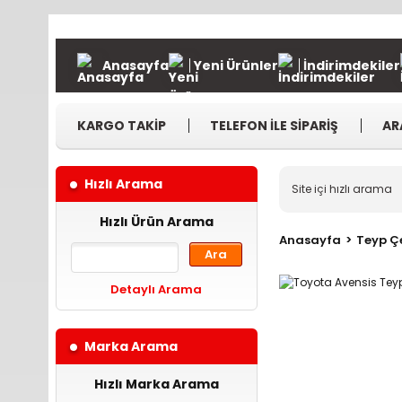
Anasayfa
Yeni Ürünler
İndirimdekiler
KARGO TAKİP
TELEFON İLE SİPARİŞ
AR
Hızlı Arama
Hızlı Ürün Arama
Anasayfa
Teyp Çe
Ara
Detaylı Arama
Marka Arama
Hızlı Marka Arama