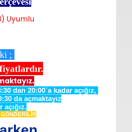
erçevesi
8) Uyumlu
ki ;
yatlardır.
maktayız.
:30 dan 20:00`a kadar açığız,
0:30 da açmaktayız
 açığız.
e GÖNDERİLİR
varken