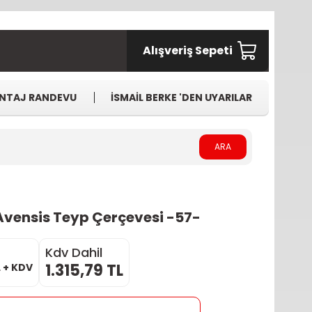
Alışveriş Sepeti
NTAJ RANDEVU
İSMAİL BERKE 'DEN UYARILAR
ARA
Avensis Teyp Çerçevesi -57-
Kdv Dahil
1.315,79 TL
L + KDV