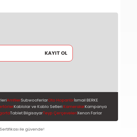
KAYIT OL
leri
Amfiler
Subwooferlar
Oto Hoparlör
İsmail BERKE
ertörler
Kablolar ve Kablo Setleri
Kameralar
Kampanya
gorta
Tablet Bilgisayar
Teyp Çerçeveleri
Xenon Farlar
 Sertifikası ile güvende!