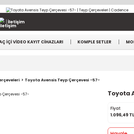
İletişim
AÇ İÇİ VİDEO KAYIT CİHAZLARI
KOMPLE SETLER
MO
rçeveleri
Toyota Avensis Teyp Çerçevesi -57-
Toyota 
Fiyat
1.096,49 T
Havale