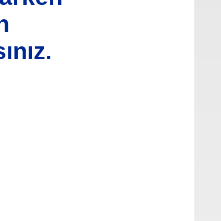
n
ınız.
oktaları öneri formunu kullanarak tarafımıza iletebilirsiniz.