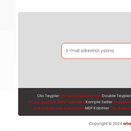
Oto Teypler
Oto Görüntü Sistemleri
Double Teypler
Komponentler (Mid Takımları)
Komple Setler
Tweeterl
Led Ürünler Led Aydınlatma
MDF Kabinler
Oto Antenl
Copyright © 2024
ata