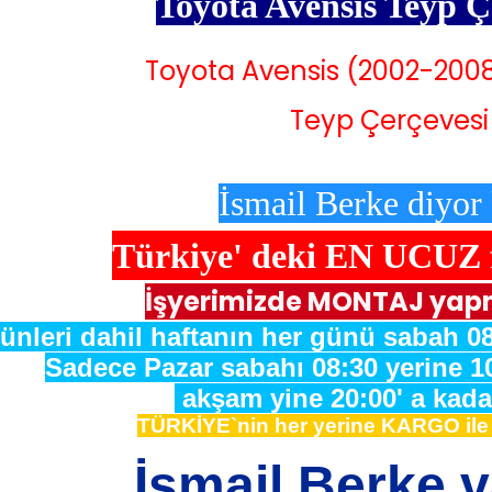
Toyota Avensis Teyp
Ç
Toyota Avensis (2002-200
Teyp Çerçevesi
İsmail Berke diyor 
Türkiye' deki
EN UCUZ fi
İşyerimizde MONTAJ yap
ünleri dahil haftanın her günü sabah 08
Sadece Pazar sabahı 08:30 yerine 1
akşam yine 20:00' a kadar
TÜRKİYE`nin her yerine KARGO il
İsmail Berke 