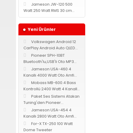
Jameson JW-120 500
Watt 250 Watt RMS 30 cm
Subwoofer
Yeni Ürünler
Volkswagen Android 12
CarPlay Android Auto QLED
Multimedya Navix
Pioneer SPH-10BT
Bluetooth'lu,USB'li Oto MP3
Teyp
Jameson USA-460 4
Kanallı 4000 Watt Oto Amfi
Bass Kontrollü
Mobass MB-600.4 Bass
Kontrollü 2400 Watt 4 Kanallı
Oto Amfi
Paket Ses Sistemi Atakan
Tuning'den Pioneer
Cadence Jameson
Jameson USA-454 4
Kanallı 2800 Watt Oto Amfi
Bass Kontrollü
For-X TX-250 100 Watt
Dome Tweeter