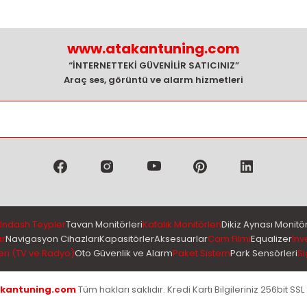
www.atakantuning.com
“İNTERNETTEKİ GÜVENİLİR SATICINIZ”
Araç ses, görüntü ve alarm hizmetleri
Indash Teypler
Tavan Monitörleri
Kafalık Monitörleri
Dikiz Aynası Monitör
ar
Navigasyon Cihazları
Kapasitörler
Aksesuarlar
Cam Filmi
Equalizer
İnv
eri (TV ve Radyo)
Oto Güvenlik ve Alarm
Paket Sistem
Park Sensörleri
Si
kantuning.com
Tüm hakları saklıdır. Kredi Kartı Bilgileriniz 256bit SSL