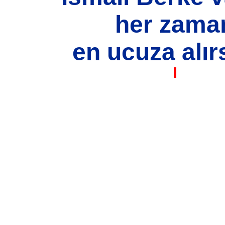
her zama
en ucuza alırs
si, resim, ürün açıklamalarında ve diğer konularda yetersiz gördüğünüz n
için teşekkür ederiz.
Bu ürüne ilk yorumu siz yapın!
iz, bozuk veya görüntülenemiyor.
Yorum Yaz
 eksik bilgiler bulunuyor.
hatalar bulunuyor.
itelerden daha pahalı.
lı alternatifler olmalı.