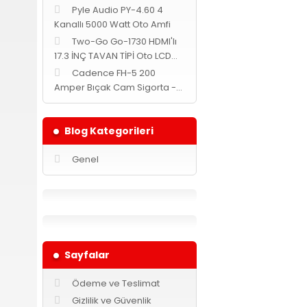
Pyle Audio PY-4.60 4
Kanallı 5000 Watt Oto Amfi
Two-Go Go-1730 HDMI'lı
17.3 İNÇ TAVAN TİPİ Oto LCD
MONİTÖR -Siyah-
Cadence FH-5 200
Amper Bıçak Cam Sigorta -
Yuvarlak-
Blog Kategorileri
Genel
Sayfalar
Ödeme ve Teslimat
Gizlilik ve Güvenlik