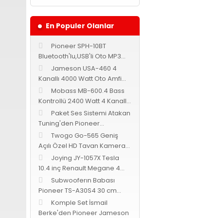
En Populer Olanlar
Pioneer SPH-10BT
Bluetooth'lu,USB'li Oto MP3
Teyp
Jameson USA-460 4
Kanallı 4000 Watt Oto Amfi
Bass Kontrollü
Mobass MB-600.4 Bass
Kontrollü 2400 Watt 4 Kanallı
Oto Amfi
Paket Ses Sistemi Atakan
Bu ürünün fiyat bilgi
Tuning'den Pioneer
Görüş ve önerileriniz 
Cadence Jameson
Twogo Go-565 Geniş
Açılı Özel HD Tavan Kamerası
Ürün resmi kalites
-Siyah-
Joying JY-1057X Tesla
Ürün açıklamasında
10.4 inç Renault Megane 4
Android 9.0
Subwooferın Babası
Ürün bilgilerinde 
Pioneer TS-A30S4 30 cm
Ürün fiyatı diğer s
subwoofer 1400 Watt 400
Komple Set İsmail
Bu ürüne benzer fark
Watt RMS
Berke'den Pioneer Jameson