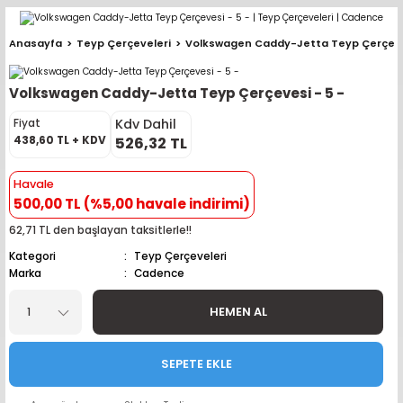
Geri Dön
Geri Dön
Geri Dön
Geri Dön
Geri Dön
Geri Dön
Geri Dön
Geri Dön
Geri Dön
Anasayfa
Teyp Çerçeveleri
Volkswagen Caddy-Jetta Teyp Çerçeves
pler (Büyük Ekran)
er (Mid Takımları)
oparlör Takımları
ü Sistemleri
ik ve Alarm
ör
r
lar
Volkswagen Caddy-Jetta Teyp Çerçevesi - 5 -
ntler
 Hoparlör Takımları
eri
a
ubwooferlar
Kdv Dahil
Fiyat
438,60 TL + KDV
526,32 TL
eypler
ntler
 Hoparlör Takımları
leri
Modülleri
 ( İçinden Ekran Çıkan )
erlar
Havale
500,00 TL (%5,00 havale indirimi)
le Teypler
ntler
 Hoparlör Takımları
leri
leri
erlar
62,71 TL den başlayan taksitlerle!!
 Hoparlör Takımları
nitörleri
stemleri
erlar
Kategori
Teyp Çerçeveleri
Marka
Cadence
e Hoparlör Takımları
emleri
lör
ubwooferlar
HEMEN AL
e Hoparlör Takımları
SEPETE EKLE
e Hoparlör Takımları