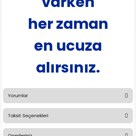
varken
her zaman
en ucuza
alırsınız.
Yorumlar
Taksit Seçenekleri
Bu ürüne ilk yorumu siz yapın!
Önerileriniz