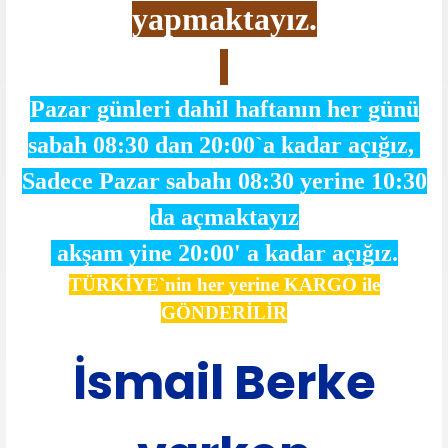
yapmaktayız.
Pazar günleri dahil haftanın her günü
sabah 08:30 dan 20:00`a kadar açığız,
Sadece Pazar sabahı 08:30 yerine 10:30
da açmaktayız
akşam yine 20:00' a kadar açığız.
TÜRKİYE`nin her yerine KARGO ile
GÖNDERİLİR
İsmail Berke