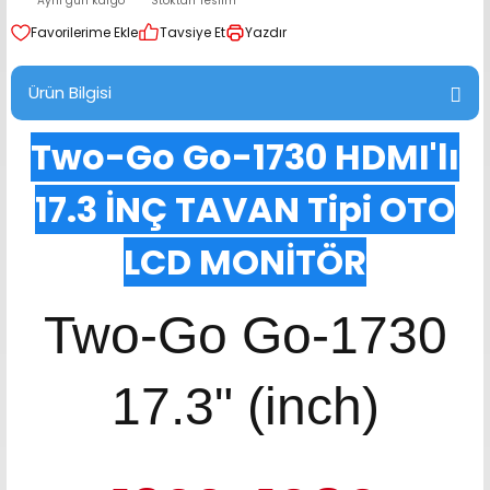
Aynı gün kargo
Stoktan Teslim
range Hoparlör Takımları
Tavsiye Et
Yazdır
Ürün Bilgisi
Two-Go Go-1730 HDMI'lı
17.3 İNÇ TAVAN Tipi OTO
LCD MONİTÖR
Two-Go Go-1730
17.3" (inch)