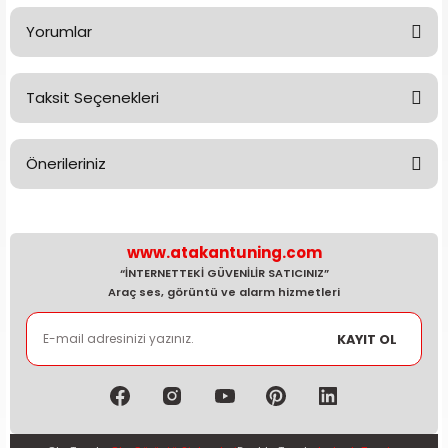
Yorumlar
Taksit Seçenekleri
Bu ürüne ilk yorumu siz yapın!
Önerileriniz
Yorum Yaz
Bu ürünün fiyat bilgisi, resim, ürün açıklamalarında ve diğer
konularda yetersiz gördüğünüz noktaları öneri formunu
kullanarak tarafımıza iletebilirsiniz.
www.atakantuning.com
Görüş ve önerileriniz için teşekkür ederiz.
“İNTERNETTEKİ GÜVENİLİR SATICINIZ”
Araç ses, görüntü ve alarm hizmetleri
Ürün resmi kalitesiz, bozuk veya görüntülenemiyor.
KAYIT OL
Ürün açıklamasında eksik bilgiler bulunuyor.
Ürün bilgilerinde hatalar bulunuyor.
Ürün fiyatı diğer sitelerden daha pahalı.
Bu ürüne benzer farklı alternatifler olmalı.