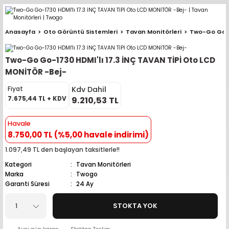
Geri Dön
Geri Dön
Geri Dön
Geri Dön
Geri Dön
Geri Dön
Geri Dön
Geri Dön
Geri Dön
Anasayfa
Oto Görüntü Sistemleri
Tavan Monitörleri
Two-Go Go-17
pler (Büyük Ekran)
er (Mid Takımları)
oparlör Takımları
ü Sistemleri
ik ve Alarm
ör
r
lar
Two-Go Go-1730 HDMI'lı 17.3 İNÇ TAVAN TİPİ Oto LCD
ntler
 Hoparlör Takımları
eri
a
ubwooferlar
MONİTÖR -Bej-
Kdv Dahil
Fiyat
eypler
ntler
 Hoparlör Takımları
leri
Modülleri
 ( İçinden Ekran Çıkan )
erlar
7.675,44 TL + KDV
9.210,53 TL
le Teypler
ntler
 Hoparlör Takımları
leri
leri
erlar
Havale
8.750,00 TL (%5,00 havale indirimi)
 Hoparlör Takımları
nitörleri
stemleri
erlar
1.097,49 TL den başlayan taksitlerle!!
Kategori
Tavan Monitörleri
e Hoparlör Takımları
emleri
lör
ubwooferlar
Marka
Twogo
Garanti Süresi
24 Ay
e Hoparlör Takımları
STOKTA YOK
e Hoparlör Takımları