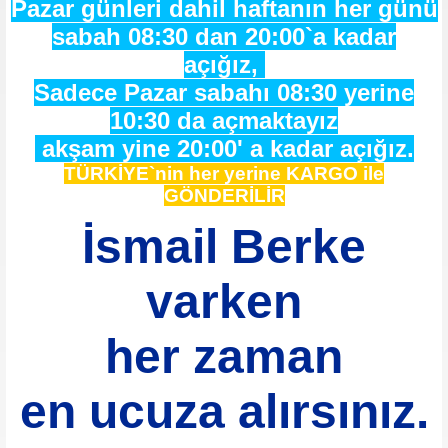
Pazar günleri dahil haftanın her günü
sabah 08:30 dan 20:00`a kadar
açığız,
Sadece Pazar sabahı 08:30 yerine
10:30 da açmaktayız
akşam yine 20:00' a kadar açığız.
TÜRKİYE`nin her yerine KARGO ile
GÖNDERİLİR
İsmail Berke
varken
her zaman
en ucuza alırsınız.