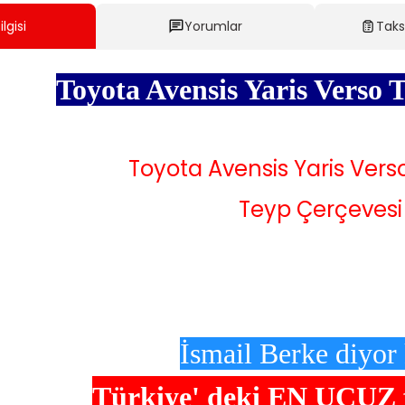
lgisi
Yorumlar
Taks
Toyota Avensis Yaris Verso 
Toyota Avensis Yaris Ver
Teyp Çerçevesi
İsmail Berke diyor 
Türkiye' deki
EN UCUZ fi