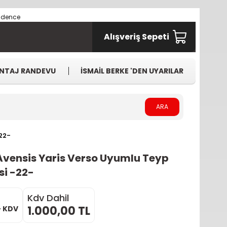
Alışveriş Sepeti
NTAJ RANDEVU
İSMAİL BERKE 'DEN UYARILAR
ARA
22-
Avensis Yaris Verso Uyumlu Teyp
si -22-
Kdv Dahil
1.000,00 TL
+ KDV