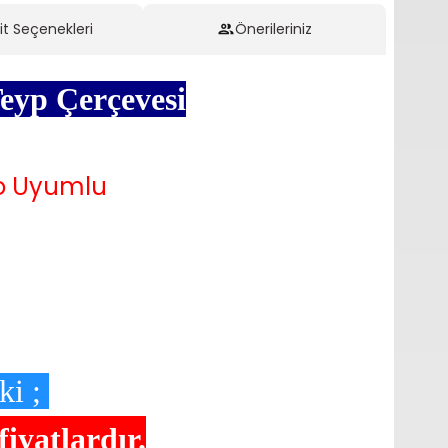
it Seçenekleri
Önerileriniz
Teyp
Çerçevesi
so Uyumlu
ki ;
yatlardır.