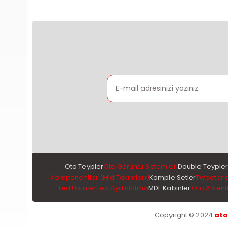
Oto Teypler
Oto Görüntü Sistemleri
Double Teypler
Komponentler (Mid Takımları)
Komple Setler
Tweeterl
Led Ürünler Led Aydınlatma
MDF Kabinler
Oto Antenl
Copyright © 2024
ata