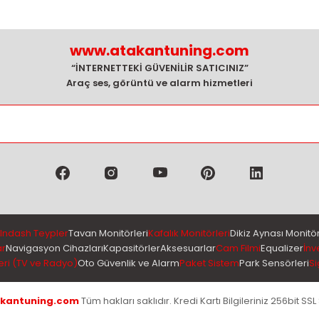
www.atakantuning.com
“İNTERNETTEKİ GÜVENİLİR SATICINIZ”
Araç ses, görüntü ve alarm hizmetleri
Indash Teypler
Tavan Monitörleri
Kafalık Monitörleri
Dikiz Aynası Monitör
ar
Navigasyon Cihazları
Kapasitörler
Aksesuarlar
Cam Filmi
Equalizer
İnv
eri (TV ve Radyo)
Oto Güvenlik ve Alarm
Paket Sistem
Park Sensörleri
Si
kantuning.com
Tüm hakları saklıdır. Kredi Kartı Bilgileriniz 256bit SSL