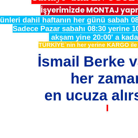
İşyerimizde MONTAJ yap
ünleri dahil haftanın her günü sabah 08
Sadece Pazar sabahı 08:30 yerine 1
akşam yine 20:00' a kadar
TÜRKİYE`nin her yerine KARGO il
İsmail Berke 
her zama
en ucuza alırs