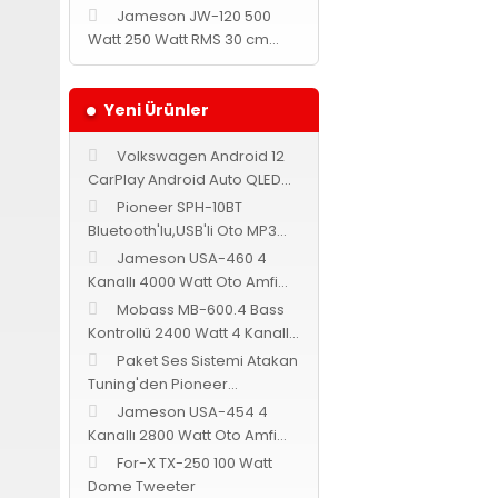
Bu ürünün fiyat bilgi
Jameson JW-120 500
Görüş ve önerileriniz 
Watt 250 Watt RMS 30 cm
Subwoofer
Ürün resmi kalites
Yeni Ürünler
Ürün açıklamasında
Ürün bilgilerinde 
Volkswagen Android 12
Ürün fiyatı diğer s
CarPlay Android Auto QLED
Multimedya Navix
Bu ürüne benzer fark
Pioneer SPH-10BT
Bluetooth'lu,USB'li Oto MP3
Teyp
Jameson USA-460 4
Kanallı 4000 Watt Oto Amfi
Bass Kontrollü
Mobass MB-600.4 Bass
Kontrollü 2400 Watt 4 Kanallı
Oto Amfi
Paket Ses Sistemi Atakan
Tuning'den Pioneer
Cadence Jameson
Jameson USA-454 4
Kanallı 2800 Watt Oto Amfi
Bass Kontrollü
For-X TX-250 100 Watt
Dome Tweeter