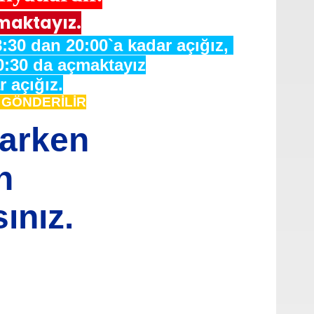
maktayız.
:30 dan 20:00`a kadar açığız,
0:30 da açmaktayız
 açığız.
e GÖNDERİLİR
varken
n
ınız.