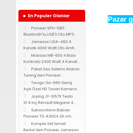
En Populer Olanlar
Pazar g
Pioneer SPH-10BT
Bluetooth'lu,USB'li Oto MP3
Teyp
Jameson USA-460 4
Kanallı 4000 Watt Oto Amfi
Bass Kontrollü
Mobass MB-600.4 Bass
Kontrollü 2400 Watt 4 Kanallı
Oto Amfi
Paket Ses Sistemi Atakan
Tuning'den Pioneer
Cadence Jameson
Twogo Go-565 Geniş
Açılı Özel HD Tavan Kamerası
-Siyah-
Joying JY-1057X Tesla
10.4 inç Renault Megane 4
Android 9.0
Subwooferın Babası
Pioneer TS-A30S4 30 cm
subwoofer 1400 Watt 400
Komple Set İsmail
Watt RMS
Berke'den Pioneer Jameson