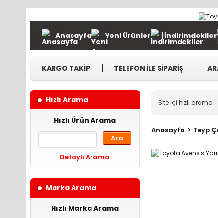
Anasayfa
Yeni Ürünler
İndirimdekiler
KARGO TAKİP
TELEFON İLE SİPARİŞ
AR
Hızlı Arama
Hızlı Ürün Arama
Anasayfa
Teyp Çe
Ara
Detaylı Arama
Marka Arama
Hızlı Marka Arama