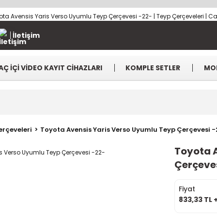
İletişim
AÇ İÇİ VİDEO KAYIT CİHAZLARI
KOMPLE SETLER
MO
rçeveleri
Toyota Avensis Yaris Verso Uyumlu Teyp Çerçevesi -
Toyota 
Çerçeve
Fiyat
833,33 TL 