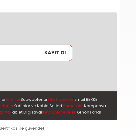
KAYIT OL
leri
Amfiler
Subwooferlar
Oto Hoparlör
İsmail BERKE
ertörler
Kablolar ve Kablo Setleri
Kameralar
Kampanya
gorta
Tablet Bilgisayar
Teyp Çerçeveleri
Xenon Farlar
 Sertifikası ile güvende!