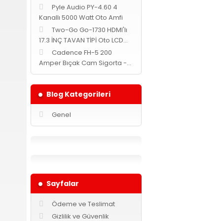
Pyle Audio PY-4.60 4
Kanallı 5000 Watt Oto Amfi
Two-Go Go-1730 HDMI'lı
17.3 İNÇ TAVAN TİPİ Oto LCD
MONİTÖR -Siyah-
Cadence FH-5 200
Amper Bıçak Cam Sigorta -
Yuvarlak-
Blog Kategorileri
Genel
Sayfalar
Ödeme ve Teslimat
Gizlilik ve Güvenlik