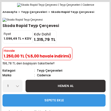
Geri Dön
Geri Dön
Geri Dön
Geri Dön
Geri Dön
Geri Dön
Geri Dön
Geri Dön
Geri Dön
Anasayfa
Teyp Çerçeveleri
Skoda Rapid Teyp Çerçevesi
pler (Büyük Ekran)
er (Mid Takımları)
oparlör Takımları
ü Sistemleri
ik ve Alarm
ör
r
lar
Skoda Rapid Teyp Çerçevesi
ntler
 Hoparlör Takımları
eri
a
ubwooferlar
Kdv Dahil
Fiyat
1.096,49 TL + KDV
1.315,79 TL
eypler
ntler
 Hoparlör Takımları
leri
Modülleri
 ( İçinden Ekran Çıkan )
erlar
Havale
1.250,00 TL (%5,00 havale indirimi)
le Teypler
ntler
 Hoparlör Takımları
leri
leri
erlar
156,78 TL den başlayan taksitlerle!!
 Hoparlör Takımları
nitörleri
stemleri
erlar
Kategori
Teyp Çerçeveleri
Marka
Cadence
e Hoparlör Takımları
emleri
lör
ubwooferlar
HEMEN AL
e Hoparlör Takımları
SEPETE EKLE
e Hoparlör Takımları