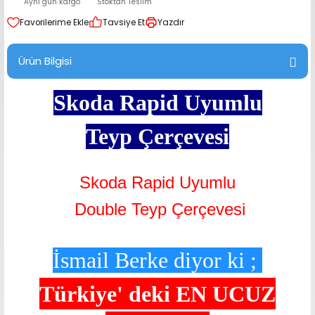
Aynı gün kargo
Stoktan Teslim
range Hoparlör Takımları
Tavsiye Et
Yazdır
Ürün Bilgisi
Skoda Rapid Uyumlu
Teyp
Çerçevesi
Skoda Rapid Uyumlu
Double Teyp Çerçevesi
İsmail Berke diyor ki ;
Türkiye' deki
EN UCUZ