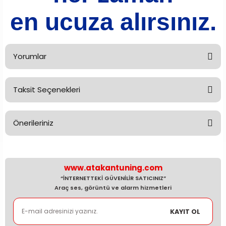
en ucuza alırsınız.
Yorumlar
Taksit Seçenekleri
Bu ürüne ilk yorumu siz yapın!
Önerileriniz
Yorum Yaz
Bu ürünün fiyat bilgisi, resim, ürün açıklamalarında ve diğer
konularda yetersiz gördüğünüz noktaları öneri formunu
kullanarak tarafımıza iletebilirsiniz.
www.atakantuning.com
Görüş ve önerileriniz için teşekkür ederiz.
“İNTERNETTEKİ GÜVENİLİR SATICINIZ”
Araç ses, görüntü ve alarm hizmetleri
Ürün resmi kalitesiz, bozuk veya görüntülenemiyor.
KAYIT OL
Ürün açıklamasında eksik bilgiler bulunuyor.