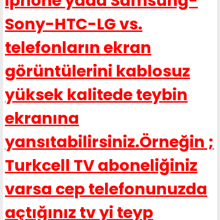
iphone yada Samsung-
Sony-HTC-LG vs.
telefonların ekran
görüntülerini kablosuz
yüksek kalitede teybin
ekranına
yansıtabilirsiniz.Örneğin ;
Turkcell TV aboneliğiniz
varsa cep telefonunuzda
açtığınız tv yi teyp