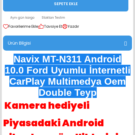
SEPETE EKLE
range Hoparlör Takımları
Aynı gün kargo
Stoktan Teslim
Tavsiye Et
Yazdır
Ürün Bilgisi
Navix MT-N311 Android
10.0 Ford Uyumlu İnternetli
CarPlay Multimedya Oem
Double Teyp
Kamera hediyeli
Piyasadaki Android