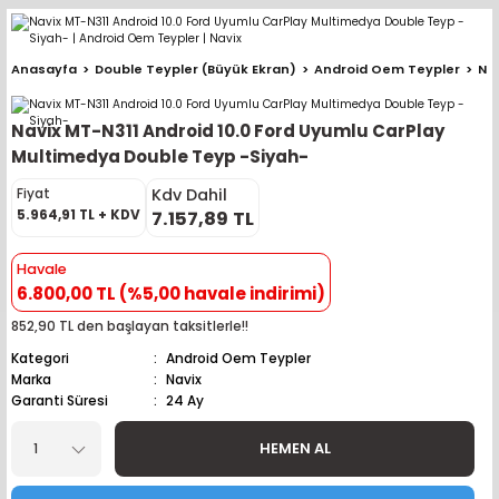
Geri Dön
Geri Dön
Geri Dön
Geri Dön
Geri Dön
Geri Dön
Geri Dön
Geri Dön
Geri Dön
Anasayfa
Double Teypler (Büyük Ekran)
Android Oem Teypler
Na
pler (Büyük Ekran)
er (Mid Takımları)
oparlör Takımları
ü Sistemleri
ik ve Alarm
ör
r
lar
Navix MT-N311 Android 10.0 Ford Uyumlu CarPlay
ntler
 Hoparlör Takımları
eri
a
ubwooferlar
Multimedya Double Teyp -Siyah-
Kdv Dahil
Fiyat
eypler
ntler
 Hoparlör Takımları
leri
Modülleri
 ( İçinden Ekran Çıkan )
erlar
5.964,91 TL + KDV
7.157,89 TL
le Teypler
ntler
 Hoparlör Takımları
leri
leri
erlar
Havale
6.800,00 TL (%5,00 havale indirimi)
 Hoparlör Takımları
nitörleri
stemleri
erlar
852,90 TL den başlayan taksitlerle!!
Kategori
Android Oem Teypler
e Hoparlör Takımları
emleri
lör
ubwooferlar
Marka
Navix
Garanti Süresi
24 Ay
e Hoparlör Takımları
HEMEN AL
e Hoparlör Takımları