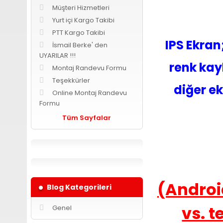
Müşteri Hizmetleri
Yurt içi Kargo Takibi
PTT Kargo Takibi
IPS Ekran
İsmail Berke' den
UYARILAR !!!
renk kay
Montaj Randevu Formu
Teşekkürler
diğer e
Online Montaj Randevu
Formu
Tüm Sayfalar
(Androi
Blog Kategorileri
vs. 
Genel