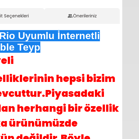
it Seçenekleri
Önerileriniz
Rio Uyumlu İnternetli
ble Teyp
eli
lliklerinin hepsi bizim
evcuttur.Piyasadaki
an herhangi bir özellik
ka ürünümüzde
 değildir.Böyle