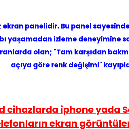
;
ekran
panelidir. Bu panel sayesind
bı yaşamadan izleme deneyimine sahi
kranlarda olan; "Tam karşıdan bakma
açıya göre renk değişimi" kayıpları
d cihazlarda iphone yad
telefonların ekran görüntüle