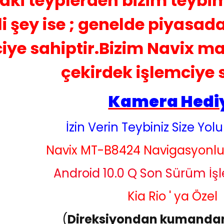
ki teyplerden bizim teybimi
 şey ise ; genelde piyasada
iye sahiptir.Bizim Navix ma
çekirdek işlemciye s
Kamera Hedi
İzin Verin Teybiniz Size Yolu
Navix MT-B8424 Navigasyonlu
Android 10.0 Q Son Sürüm İşl
Kia Rio ' ya Özel
(
Direksiyondan kumandanı