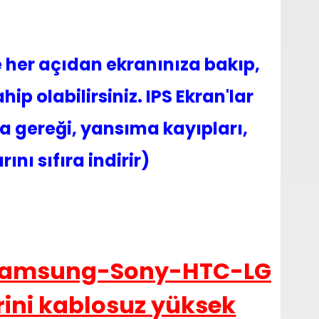
e her açıdan ekranınıza bakıp,
p olabilirsiniz.
IPS Ekran
'lar
 gereği, yansıma kayıpları,
nı sıfıra indirir)
a Samsung-Sony-HTC-LG
rini kablosuz yüksek