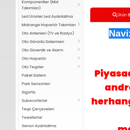
Komponentler (Mid
Takımları)
Ürün Bi
Led Ürünler Led Aydınlatma
Midrange Hoparlör Takımları
Navi
Oto Antenleri (TV ve Radyo)
Oto Görüntü Sistemleri
Oto Güvenlik ve Alarm
Oto Hoparlör
Oto Teypler
Piyasad
Paket Sistem
andr
Park Sensörleri
Sigorta
herhang
Subwooferlar
Teyp Çerçeveleri
Tweeterlar
me
Xenon Aydınlatma