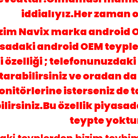
iddialıyız.Her zaman o
zim Navix marka android O
sadaki android OEM teypler
 özelliği ; telefonunuzdak
tarabilirsiniz ve oradan da 
nitörlerine isterseniz de
ilirsiniz.Bu özellik piyasa
teypte yoktu