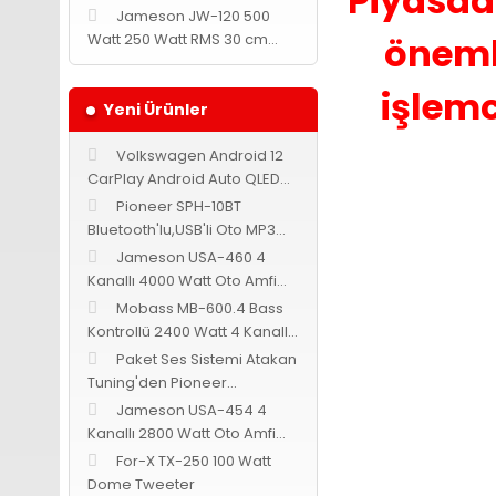
Piyasada
Jameson JW-120 500
Watt 250 Watt RMS 30 cm
önemli
Subwoofer
işlemc
Yeni Ürünler
Volkswagen Android 12
CarPlay Android Auto QLED
Multimedya Navix
Pioneer SPH-10BT
Bluetooth'lu,USB'li Oto MP3
Teyp
Jameson USA-460 4
Kanallı 4000 Watt Oto Amfi
Bass Kontrollü
Mobass MB-600.4 Bass
Kontrollü 2400 Watt 4 Kanallı
Oto Amfi
Paket Ses Sistemi Atakan
Tuning'den Pioneer
Cadence Jameson
Jameson USA-454 4
Kanallı 2800 Watt Oto Amfi
Bass Kontrollü
For-X TX-250 100 Watt
Dome Tweeter