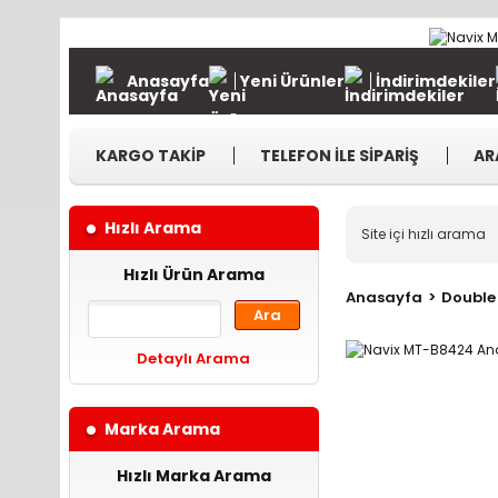
Anasayfa
Yeni Ürünler
İndirimdekiler
KARGO TAKİP
TELEFON İLE SİPARİŞ
AR
Hızlı Arama
Hızlı Ürün Arama
Anasayfa
Double 
Ara
Detaylı Arama
Marka Arama
Hızlı Marka Arama