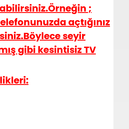
bilirsiniz.Örneğin ;
 telefonunuzda açtığınız
rsiniz.Böylece seyir
ış gibi kesintisiz TV
ikleri: