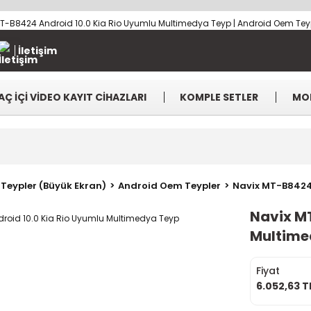
İletişim
AÇ İÇİ VİDEO KAYIT CİHAZLARI
KOMPLE SETLER
MO
Teypler (Büyük Ekran)
Android Oem Teypler
Navix MT-B8424 
Navix M
Multime
Fiyat
6.052,63 T