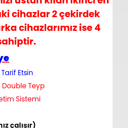
zi üstün kılan ikinci en
ki cihazlar 2 çekirdek
rka cihazlarımız ise 4
ahiptir.
ye
 Tarif Etsin
 Double Teyp
etim Sistemi
z çalışır)