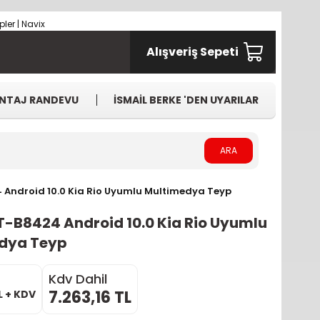
Alışveriş Sepeti
NTAJ RANDEVU
İSMAİL BERKE 'DEN UYARILAR
ARA
Android 10.0 Kia Rio Uyumlu Multimedya Teyp
T-B8424 Android 10.0 Kia Rio Uyumlu
dya Teyp
Kdv Dahil
7.263,16 TL
L + KDV