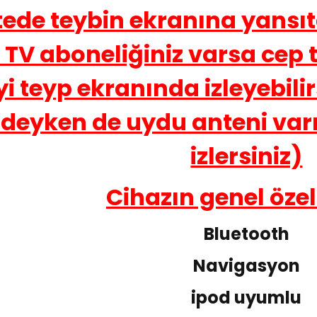
tede teybin ekranına yansıta
 TV aboneliğiniz varsa cep
yi teyp ekranında izleyebili
deyken de uydu anteni varm
izlersiniz)
Cihazın genel özell
Bluetooth
Navigasyon
ipod uyumlu