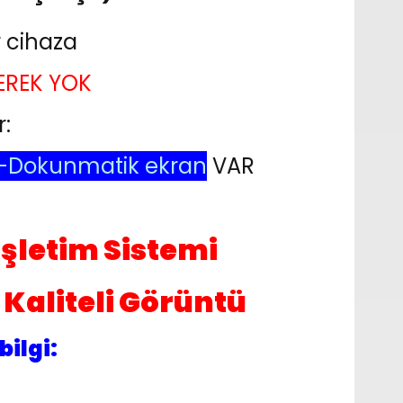
ir cihaza
EREK YOK
r:
-Dokunmatik ekran
VAR
İşletim Sistemi
Kaliteli Görüntü
bilgi: