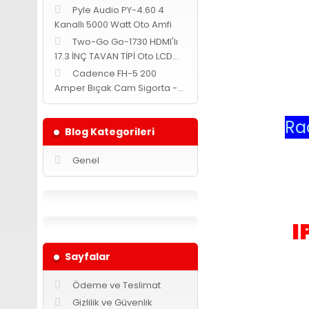
Pyle Audio PY-4.60 4
Kanallı 5000 Watt Oto Amfi
Two-Go Go-1730 HDMI'lı
17.3 İNÇ TAVAN TİPİ Oto LCD
MONİTÖR -Siyah-
Cadence FH-5 200
Amper Bıçak Cam Sigorta -
Yuvarlak-
Ra
Blog Kategorileri
Genel
I
Sayfalar
Ödeme ve Teslimat
Gizlilik ve Güvenlik