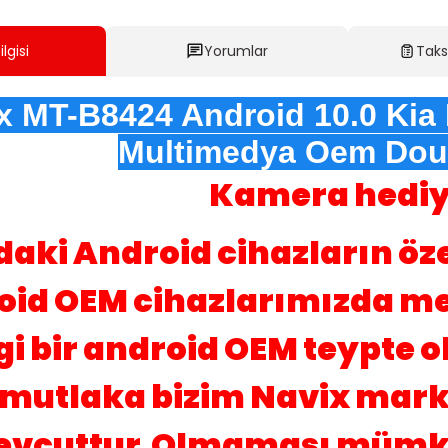
lgisi
Yorumlar
Taks
x MT-B8424 Android 10.0 Kia 
Multimedya Oem Dou
Kamera hediy
aki Android cihazların öze
oid OEM cihazlarımızda m
i bir android OEM teypte ol
mutlaka bizim Navix mar
vcuttur.Olmaması mümkün