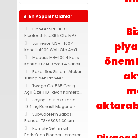
En Populer Olanlar
Bi
Pioneer SPH-10BT
Bluetooth'lu,USB'li Oto MP3
Teyp
piya
Jameson USA-460 4
Kanallı 4000 Watt Oto Amfi
Bass Kontrollü
önemli
Mobass MB-600.4 Bass
Kontrollü 2400 Watt 4 Kanallı
Oto Amfi
Paket Ses Sistemi Atakan
ak
Tuning'den Pioneer
Cadence Jameson
Twogo Go-565 Geniş
mo
Açılı Özel HD Tavan Kamerası
-Siyah-
Joying JY-1057X Tesla
aktarab
10.4 inç Renault Megane 4
Android 9.0
Subwooferın Babası
Pioneer TS-A30S4 30 cm
subwoofer 1400 Watt 400
Komple Set İsmail
Watt RMS
Berke'den Pioneer Jameson