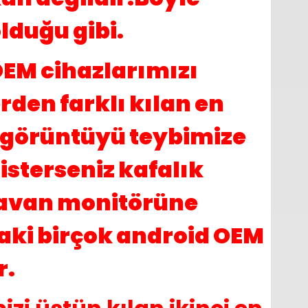
lduğu gibi.
EM cihazlarımızı
den farklı kılan en
i görüntüyü teybimize
isterseniz kafalık
 tavan monitörüne
daki birçok android OEM
r.