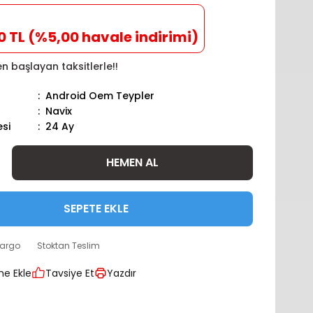
0 TL (%5,00 havale indirimi)
n başlayan taksitlerle!!
Android Oem Teypler
Navix
esi
24 Ay
HEMEN AL
SEPETE EKLE
kargo
Stoktan Teslim
Tavsiye Et
Yazdır