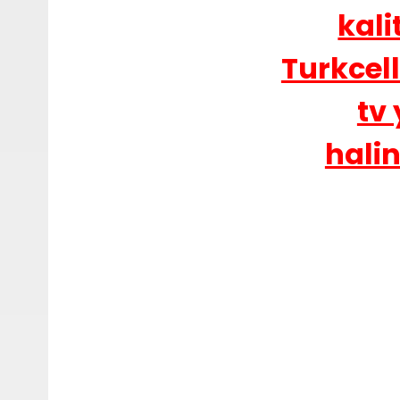
kali
Turkcell
tv 
halin