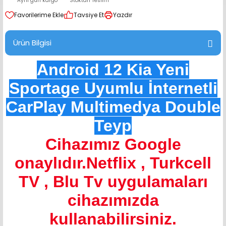
Aynı gün kargo
Stoktan Teslim
range Hoparlör Takımları
Tavsiye Et
Yazdır
Ürün Bilgisi
Android 12 Kia Yeni
Sportage Uyumlu İnternetli
CarPlay Multimedya Double
Teyp
Cihazımız Google
onaylıdır.Netflix , Turkcell
TV , Blu Tv uygulamaları
cihazımızda
kullanabilirsiniz.