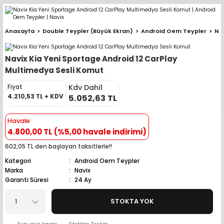
Geri Dön
Geri Dön
Geri Dön
Geri Dön
Geri Dön
Geri Dön
Geri Dön
Geri Dön
Geri Dön
Anasayfa
Double Teypler (Büyük Ekran)
Android Oem Teypler
Nav
pler (Büyük Ekran)
er (Mid Takımları)
oparlör Takımları
ü Sistemleri
ik ve Alarm
ör
r
lar
Navix Kia Yeni Sportage Android 12 CarPlay
ntler
 Hoparlör Takımları
eri
a
ubwooferlar
Multimedya Sesli Komut
Kdv Dahil
Fiyat
eypler
ntler
 Hoparlör Takımları
leri
Modülleri
 ( İçinden Ekran Çıkan )
erlar
4.210,53 TL + KDV
5.052,63 TL
le Teypler
ntler
 Hoparlör Takımları
leri
leri
erlar
Havale
4.800,00 TL (%5,00 havale indirimi)
 Hoparlör Takımları
nitörleri
stemleri
erlar
602,05 TL den başlayan taksitlerle!!
Kategori
Android Oem Teypler
e Hoparlör Takımları
emleri
lör
ubwooferlar
Marka
Navix
Garanti Süresi
24 Ay
e Hoparlör Takımları
STOKTA YOK
e Hoparlör Takımları