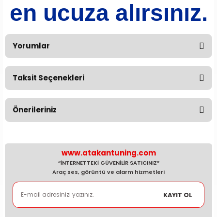
en ucuza alırsınız.
Yorumlar
Taksit Seçenekleri
Bu ürüne ilk yorumu siz yapın!
Önerileriniz
Yorum Yaz
Bu ürünün fiyat bilgisi, resim, ürün açıklamalarında ve
diğer konularda yetersiz gördüğünüz noktaları öneri
formunu kullanarak tarafımıza iletebilirsiniz.
www.atakantuning.com
Görüş ve önerileriniz için teşekkür ederiz.
“İNTERNETTEKİ GÜVENİLİR SATICINIZ”
Araç ses, görüntü ve alarm hizmetleri
Ürün resmi kalitesiz, bozuk veya görüntülenemiyor.
KAYIT OL
Ürün açıklamasında eksik bilgiler bulunuyor.
Ürün bilgilerinde hatalar bulunuyor.