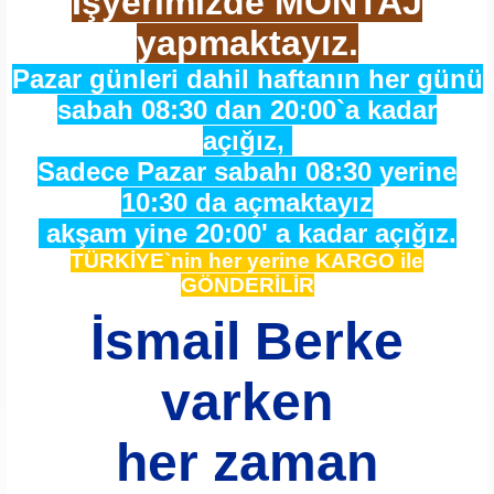
İşyerimizde MONTAJ
yapmaktayız.
Pazar günleri dahil haftanın her günü
sabah 08:30 dan 20:00`a kadar
açığız,
Sadece Pazar sabahı 08:30 yerine
10:30 da açmaktayız
akşam yine 20:00' a kadar açığız.
TÜRKİYE`nin her yerine KARGO ile
GÖNDERİLİR
İsmail Berke
varken
her zaman