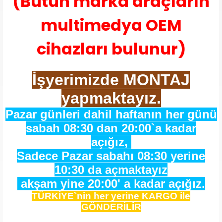
(Bütün marka araçların
multimedya OEM
cihazları bulunur)
İşyerimizde MONTAJ
yapmaktayız.
Pazar günleri dahil haftanın her günü
sabah 08:30 dan 20:00`a kadar
açığız,
Sadece Pazar sabahı 08:30 yerine
10:30 da açmaktayız
akşam yine 20:00' a kadar açığız.
TÜRKİYE`nin her yerine KARGO ile
GÖNDERİLİR