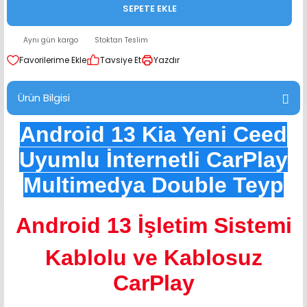
SEPETE EKLE
range Hoparlör Takımları
Aynı gün kargo
Stoktan Teslim
Tavsiye Et
Yazdır
Ürün Bilgisi
Android 13 Kia Yeni Ceed
Uyumlu İnternetli CarPlay
Multimedya Double Teyp
Android 13 İşletim Sistemi
Kablolu ve Kablosuz
CarPlay