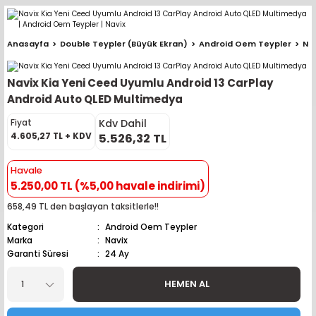
Geri Dön
Geri Dön
Geri Dön
Geri Dön
Geri Dön
Geri Dön
Geri Dön
Geri Dön
Geri Dön
Anasayfa
Double Teypler (Büyük Ekran)
Android Oem Teypler
Na
pler (Büyük Ekran)
er (Mid Takımları)
oparlör Takımları
ü Sistemleri
ik ve Alarm
ör
r
lar
Navix Kia Yeni Ceed Uyumlu Android 13 CarPlay
ntler
 Hoparlör Takımları
eri
a
ubwooferlar
Android Auto QLED Multimedya
Kdv Dahil
Fiyat
eypler
ntler
 Hoparlör Takımları
leri
Modülleri
 ( İçinden Ekran Çıkan )
erlar
4.605,27 TL + KDV
5.526,32 TL
le Teypler
ntler
 Hoparlör Takımları
leri
leri
erlar
Havale
5.250,00 TL (%5,00 havale indirimi)
 Hoparlör Takımları
nitörleri
stemleri
erlar
658,49 TL den başlayan taksitlerle!!
Kategori
Android Oem Teypler
e Hoparlör Takımları
emleri
lör
ubwooferlar
Marka
Navix
Garanti Süresi
24 Ay
e Hoparlör Takımları
HEMEN AL
e Hoparlör Takımları