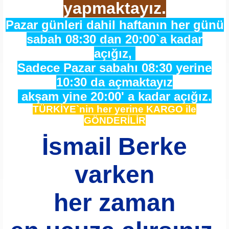
yapmaktayız.
Pazar günleri dahil haftanın her günü
sabah 08:30 dan 20:00`a kadar
açığız,
Sadece Pazar sabahı 08:30 yerine
10:30 da açmaktayız
akşam yine 20:00' a kadar açığız.
TÜRKİYE`nin her yerine KARGO ile
GÖNDERİLİR
İsmail Berke
varken
her zaman