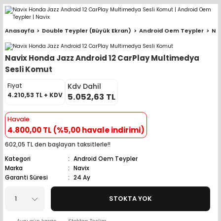
Geri Dön
Geri Dön
Geri Dön
Geri Dön
Geri Dön
Geri Dön
Geri Dön
Geri Dön
Geri Dön
Anasayfa
Double Teypler (Büyük Ekran)
Android Oem Teypler
Na
pler (Büyük Ekran)
er (Mid Takımları)
oparlör Takımları
ü Sistemleri
ik ve Alarm
ör
r
lar
Navix Honda Jazz Android 12 CarPlay Multimedya
ntler
 Hoparlör Takımları
eri
a
ubwooferlar
Sesli Komut
Kdv Dahil
Fiyat
eypler
ntler
 Hoparlör Takımları
leri
Modülleri
 ( İçinden Ekran Çıkan )
erlar
4.210,53 TL + KDV
5.052,63 TL
le Teypler
ntler
 Hoparlör Takımları
leri
leri
erlar
Havale
4.800,00 TL (%5,00 havale indirimi)
 Hoparlör Takımları
nitörleri
stemleri
erlar
602,05 TL den başlayan taksitlerle!!
Kategori
Android Oem Teypler
e Hoparlör Takımları
emleri
lör
ubwooferlar
Marka
Navix
Garanti Süresi
24 Ay
e Hoparlör Takımları
STOKTA YOK
e Hoparlör Takımları