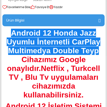
Aynı gün kargo
Stoktan Teslim
range Hoparlör Takımları
Tavsiye Et
Yazdır
Ürün Bilgisi
Android 12 Honda Jazz
Uyumlu İnternetli CarPlay
Multimedya Double Teyp
Cihazımız Google
onaylıdır.Netflix , Turkcell
TV , Blu Tv uygulamaları
cihazımızda
kullanabilirsiniz.
Android 12 İşletim Sistemi