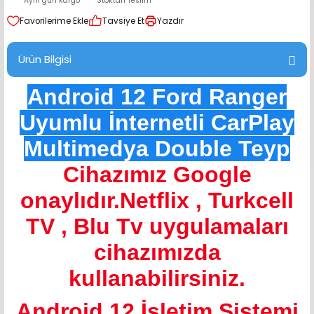
Aynı gün kargo
Stoktan Teslim
range Hoparlör Takımları
Tavsiye Et
Yazdır
Ürün Bilgisi
Android 12 Ford Ranger
Uyumlu İnternetli CarPlay
Multimedya Double Teyp
Cihazımız Google
onaylıdır.Netflix , Turkcell
TV , Blu Tv uygulamaları
cihazımızda
kullanabilirsiniz.
Android 12 İşletim Sistemi