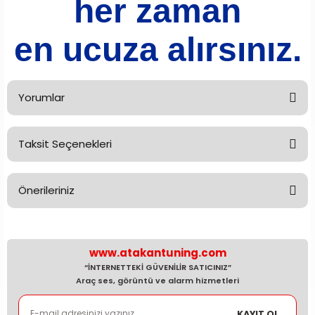
her zaman
en ucuza alırsınız.
Yorumlar
Taksit Seçenekleri
Bu ürüne ilk yorumu siz yapın!
Önerileriniz
Yorum Yaz
Bu ürünün fiyat bilgisi, resim, ürün açıklamalarında ve diğer
konularda yetersiz gördüğünüz noktaları öneri formunu
kullanarak tarafımıza iletebilirsiniz.
www.atakantuning.com
Görüş ve önerileriniz için teşekkür ederiz.
“İNTERNETTEKİ GÜVENİLİR SATICINIZ”
Araç ses, görüntü ve alarm hizmetleri
Ürün resmi kalitesiz, bozuk veya görüntülenemiyor.
KAYIT OL