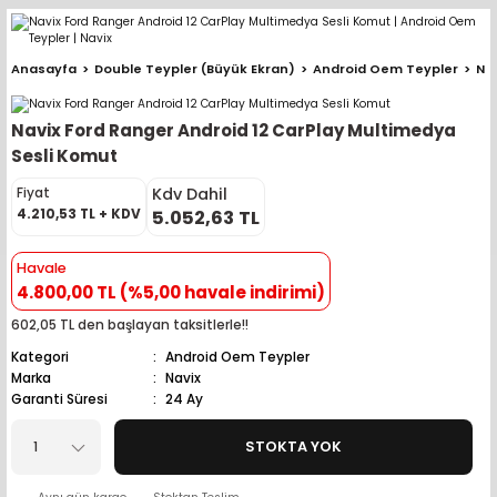
Geri Dön
Geri Dön
Geri Dön
Geri Dön
Geri Dön
Geri Dön
Geri Dön
Geri Dön
Geri Dön
Anasayfa
Double Teypler (Büyük Ekran)
Android Oem Teypler
Na
pler (Büyük Ekran)
er (Mid Takımları)
oparlör Takımları
ü Sistemleri
ik ve Alarm
ör
r
lar
Navix Ford Ranger Android 12 CarPlay Multimedya
ntler
 Hoparlör Takımları
eri
a
ubwooferlar
Sesli Komut
Kdv Dahil
Fiyat
eypler
ntler
 Hoparlör Takımları
leri
Modülleri
 ( İçinden Ekran Çıkan )
erlar
4.210,53 TL + KDV
5.052,63 TL
le Teypler
ntler
 Hoparlör Takımları
leri
leri
erlar
Havale
4.800,00 TL (%5,00 havale indirimi)
 Hoparlör Takımları
nitörleri
stemleri
erlar
602,05 TL den başlayan taksitlerle!!
Kategori
Android Oem Teypler
e Hoparlör Takımları
emleri
lör
ubwooferlar
Marka
Navix
Garanti Süresi
24 Ay
e Hoparlör Takımları
STOKTA YOK
e Hoparlör Takımları