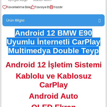
Aynı gün kargo
Stoktan Teslim
range Hoparlör Takımları
Tavsiye Et
Yazdır
Ürün Bilgisi
Android 12 BMW E90
Uyumlu İnternetli CarPlay
Multimedya Double Teyp
Android 12 İşletim Sistemi
Kablolu ve Kablosuz
CarPlay
Android Auto