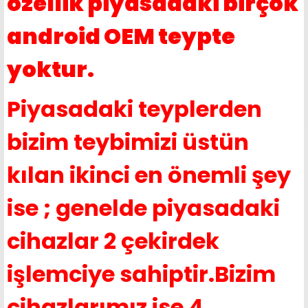
özellik piyasadaki birçok
android OEM teypte
yoktur.
Piyasadaki teyplerden
bizim teybimizi üstün
kılan ikinci en önemli şey
ise ; genelde piyasadaki
cihazlar 2 çekirdek
işlemciye sahiptir.Bizim
cihazlarımız ise 4