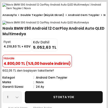
Geri Dön
Geri Dön
Geri Dön
Geri Dön
Geri Dön
Geri Dön
Geri Dön
Geri Dön
Geri Dön
Anasayfa
Double Teypler (Büyük Ekran)
Android Oem Teypler
Na
pler (Büyük Ekran)
er (Mid Takımları)
oparlör Takımları
ü Sistemleri
ik ve Alarm
ör
r
lar
Navix BMW E90 Android 12 CarPlay Android Auto QLED
ntler
 Hoparlör Takımları
eri
a
ubwooferlar
Multimedya
Kdv Dahil
Fiyat
eypler
ntler
 Hoparlör Takımları
leri
Modülleri
 ( İçinden Ekran Çıkan )
erlar
4.210,53 TL + KDV
5.052,63 TL
le Teypler
ntler
 Hoparlör Takımları
leri
leri
erlar
Havale
4.800,00 TL (%5,00 havale indirimi)
 Hoparlör Takımları
nitörleri
stemleri
erlar
602,05 TL den başlayan taksitlerle!!
Kategori
Android Oem Teypler
e Hoparlör Takımları
emleri
lör
ubwooferlar
Marka
Navix
Garanti Süresi
24 Ay
e Hoparlör Takımları
STOKTA YOK
e Hoparlör Takımları