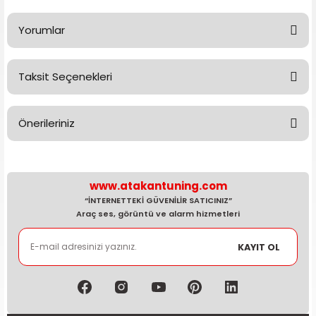
Yorumlar
Taksit Seçenekleri
Bu ürüne ilk yorumu siz yapın!
Önerileriniz
Yorum Yaz
Bu ürünün fiyat bilgisi, resim, ürün açıklamalarında ve diğer
konularda yetersiz gördüğünüz noktaları öneri formunu
kullanarak tarafımıza iletebilirsiniz.
www.atakantuning.com
Görüş ve önerileriniz için teşekkür ederiz.
“İNTERNETTEKİ GÜVENİLİR SATICINIZ”
Araç ses, görüntü ve alarm hizmetleri
Ürün resmi kalitesiz, bozuk veya görüntülenemiyor.
KAYIT OL
Ürün açıklamasında eksik bilgiler bulunuyor.
Ürün bilgilerinde hatalar bulunuyor.
Ürün fiyatı diğer sitelerden daha pahalı.
Bu ürüne benzer farklı alternatifler olmalı.