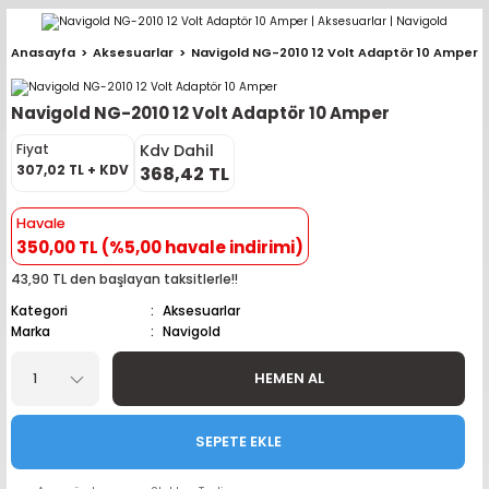
Geri Dön
Geri Dön
Geri Dön
Geri Dön
Geri Dön
Geri Dön
Geri Dön
Geri Dön
Geri Dön
Anasayfa
Aksesuarlar
Navigold NG-2010 12 Volt Adaptör 10 Amper
pler (Büyük Ekran)
er (Mid Takımları)
oparlör Takımları
ü Sistemleri
ik ve Alarm
ör
r
lar
Navigold NG-2010 12 Volt Adaptör 10 Amper
ntler
 Hoparlör Takımları
eri
a
ubwooferlar
Kdv Dahil
Fiyat
307,02 TL + KDV
368,42 TL
eypler
ntler
 Hoparlör Takımları
leri
Modülleri
 ( İçinden Ekran Çıkan )
erlar
Havale
350,00 TL (%5,00 havale indirimi)
le Teypler
ntler
 Hoparlör Takımları
leri
leri
erlar
43,90 TL den başlayan taksitlerle!!
 Hoparlör Takımları
nitörleri
stemleri
erlar
Kategori
Aksesuarlar
Marka
Navigold
e Hoparlör Takımları
emleri
lör
ubwooferlar
HEMEN AL
e Hoparlör Takımları
SEPETE EKLE
e Hoparlör Takımları