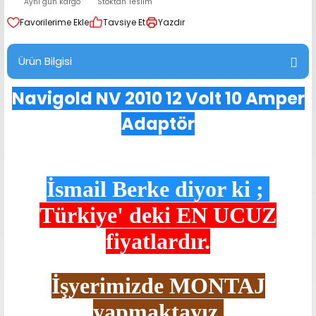
Aynı gün kargo
Stoktan Teslim
range Hoparlör Takımları
Tavsiye Et
Yazdır
Ürün Bilgisi
Navigold NV 2010 12 Volt 10 Amper
Adaptör
İsmail Berke diyor ki ;
Türkiye' deki
EN UCUZ
fiyatlardır.
İşyerimizde MONTAJ
yapmaktayız.