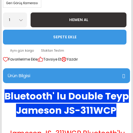
Geri Görüş Kamerası
range Hoparlör Takımları
HEMEN AL
SEPETE EKLE
Aynı gün kargo
Stoktan Teslim
Tavsiye Et
Yazdır
Ürün Bilgisi
Bluetooth' lu Double Teyp
Jameson JS-311WCP