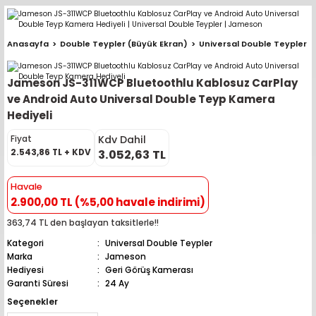
Geri Dön
Geri Dön
Geri Dön
Geri Dön
Geri Dön
Geri Dön
Geri Dön
Geri Dön
Geri Dön
Anasayfa
Double Teypler (Büyük Ekran)
Universal Double Teypler
pler (Büyük Ekran)
er (Mid Takımları)
oparlör Takımları
ü Sistemleri
ik ve Alarm
ör
r
lar
Jameson JS-311WCP Bluetoothlu Kablosuz CarPlay
ntler
 Hoparlör Takımları
eri
a
ubwooferlar
ve Android Auto Universal Double Teyp Kamera
Hediyeli
eypler
ntler
 Hoparlör Takımları
leri
Modülleri
 ( İçinden Ekran Çıkan )
erlar
Kdv Dahil
Fiyat
2.543,86 TL + KDV
3.052,63 TL
le Teypler
ntler
 Hoparlör Takımları
leri
leri
erlar
Havale
 Hoparlör Takımları
nitörleri
stemleri
erlar
2.900,00 TL (%5,00 havale indirimi)
363,74 TL den başlayan taksitlerle!!
e Hoparlör Takımları
emleri
lör
ubwooferlar
Kategori
Universal Double Teypler
Marka
Jameson
e Hoparlör Takımları
Hediyesi
Geri Görüş Kamerası
Garanti Süresi
24 Ay
e Hoparlör Takımları
Seçenekler