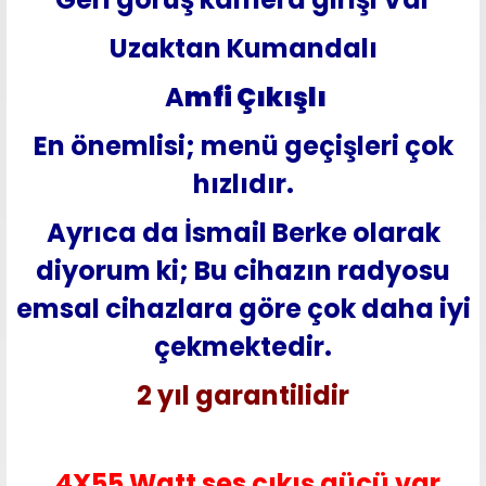
Uzaktan Kumandalı
A
mfi Çı
kışlı
En önemlisi; menü geçişleri çok
hızlıdır.
Ayrıca da İsmail Berke olarak
diyorum ki; Bu cihazın radyosu
emsal cihazlara göre çok daha iyi
çekmektedir.
2 yıl garantilidir
4X55 Watt ses çıkış gücü var.