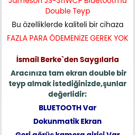
Jameson JS-311WCP Bluetooth'lu
Double Teyp
Bu özelliklerde kaliteli bir cihaza
FAZLA PARA ÖDEMENİZE GEREK YOK
İsmail Berke`den Saygılarla
Aracınıza tam ekran double bir
teyp almak istediğinizde,şunlar
değerlidir:
BLUETOOTH Var
Dokunmatik Ekran
Geri görüş kamera girişi Var