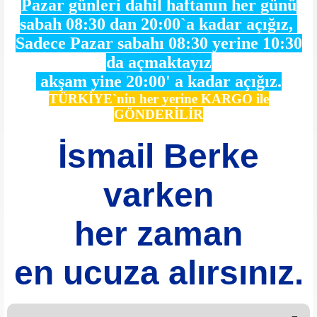
Pazar günleri dahil haftanın her günü
sabah 08:30 dan 20:00`a kadar açığız,
Sadece Pazar sabahı 08:30 yerine 10:30
da açmaktayız
akşam yine 20:00' a kadar açığız.
TÜRKİYE`nin her yerine KARGO ile
GÖNDERİLİR
İsmail Berke
varken
her zaman
en ucuza alırsınız.