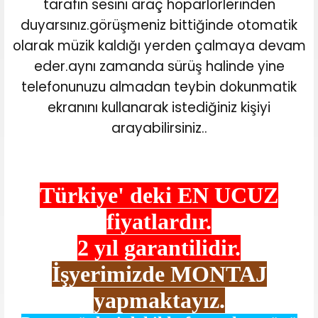
tarafın sesini araç hoparlörlerinden
duyarsınız.görüşmeniz bittiğinde otomatik
olarak müzik kaldığı yerden çalmaya devam
eder.aynı zamanda sürüş halinde yine
telefonunuzu almadan teybin dokunmatik
ekranını kullanarak istediğiniz kişiyi
arayabilirsiniz..
Türkiye' deki
EN UCUZ
fiyatlardır.
2 yıl garantilidir.
İşyerimizde MONTAJ
yapmaktayız.