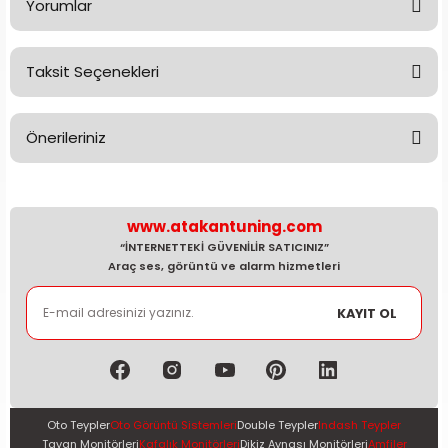
Yorumlar
Taksit Seçenekleri
Bu ürüne ilk yorumu siz yapın!
Önerileriniz
Yorum Yaz
Bu ürünün fiyat bilgisi, resim, ürün açıklamalarında ve diğer
konularda yetersiz gördüğünüz noktaları öneri formunu
kullanarak tarafımıza iletebilirsiniz.
www.atakantuning.com
Görüş ve önerileriniz için teşekkür ederiz.
“İNTERNETTEKİ GÜVENİLİR SATICINIZ”
Araç ses, görüntü ve alarm hizmetleri
Ürün resmi kalitesiz, bozuk veya görüntülenemiyor.
KAYIT OL
Ürün açıklamasında eksik bilgiler bulunuyor.
Ürün bilgilerinde hatalar bulunuyor.
Ürün fiyatı diğer sitelerden daha pahalı.
Bu ürüne benzer farklı alternatifler olmalı.
Oto Teypler
Oto Görüntü Sistemleri
Double Teypler
Indash Teypler
Tavan Monitörleri
Kafalık Monitörleri
Dikiz Aynası Monitörleri
Amfiler