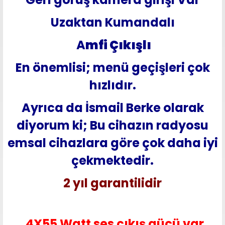
Uzaktan Kumandalı
A
mfi Çı
kışlı
En önemlisi; menü geçişleri çok
hızlıdır.
Ayrıca da İsmail Berke olarak
diyorum ki; Bu cihazın radyosu
emsal cihazlara göre çok daha iyi
çekmektedir.
2 yıl garantilidir
4X55 Watt ses çıkış gücü var.