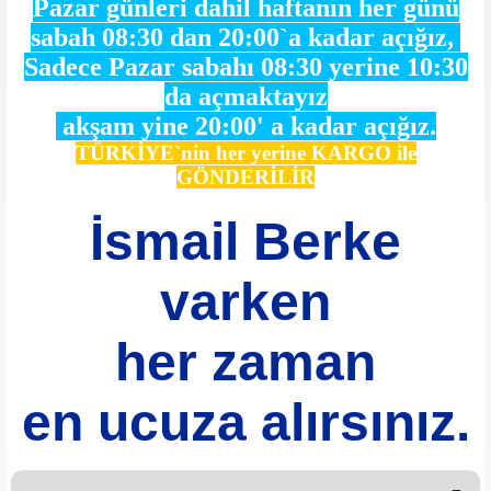
Pazar günleri dahil haftanın her günü
sabah 08:30 dan 20:00`a kadar açığız,
Sadece Pazar sabahı 08:30 yerine 10:30
da açmaktayız
akşam yine 20:00' a kadar açığız.
TÜRKİYE`nin her yerine KARGO ile
GÖNDERİLİR
İsmail Berke
varken
her zaman
en ucuza alırsınız.