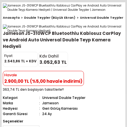
Geri Dön
Geri Dön
Geri Dön
Geri Dön
Geri Dön
Geri Dön
Geri Dön
Geri Dön
Geri Dön
Anasayfa
Double Teypler (Büyük Ekran)
Universal Double Teypler
pler (Büyük Ekran)
er (Mid Takımları)
oparlör Takımları
ü Sistemleri
ik ve Alarm
ör
r
lar
Jameson JS-310WCP Bluetoothlu Kablosuz CarPlay
ntler
 Hoparlör Takımları
eri
a
ubwooferlar
ve Android Auto Universal Double Teyp Kamera
Hediyeli
eypler
ntler
 Hoparlör Takımları
leri
Modülleri
 ( İçinden Ekran Çıkan )
erlar
Kdv Dahil
Fiyat
2.543,86 TL + KDV
3.052,63 TL
le Teypler
ntler
 Hoparlör Takımları
leri
leri
erlar
Havale
 Hoparlör Takımları
nitörleri
stemleri
erlar
2.900,00 TL (%5,00 havale indirimi)
363,74 TL den başlayan taksitlerle!!
e Hoparlör Takımları
emleri
lör
ubwooferlar
Kategori
Universal Double Teypler
Marka
Jameson
e Hoparlör Takımları
Hediyesi
Geri Görüş Kamerası
Garanti Süresi
24 Ay
e Hoparlör Takımları
Seçenekler