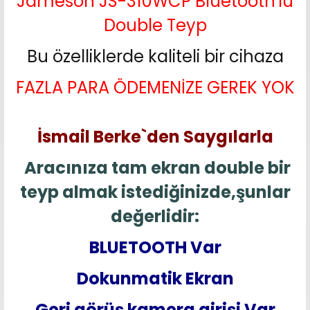
Jameson JS-310WCP Bluetooth'lu
Double Teyp
Bu özelliklerde kaliteli bir cihaza
FAZLA PARA ÖDEMENİZE GEREK YOK
İsmail Berke`den Saygılarla
Aracınıza tam ekran double bir
teyp almak istediğinizde,şunlar
değerlidir:
BLUETOOTH Var
Dokunmatik Ekran
Geri görüş kamera girişi Var