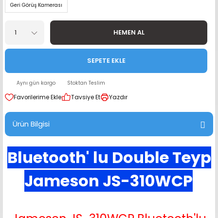
Geri Görüş Kamerası
range Hoparlör Takımları
HEMEN AL
SEPETE EKLE
Aynı gün kargo
Stoktan Teslim
Tavsiye Et
Yazdır
Ürün Bilgisi
Bluetooth' lu Double Teyp
Jameson JS-310WCP