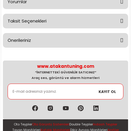
Yorumlar
Taksit Seçenekleri
Bu ürüne ilk yorumu siz yapın!
Önerileriniz
Yorum Yaz
Bu ürünün fiyat bilgisi, resim, ürün açıklamalarında ve diğer
konularda yetersiz gördüğünüz noktaları öneri formunu
kullanarak tarafımıza iletebilirsiniz.
www.atakantuning.com
Görüş ve önerileriniz için teşekkür ederiz.
“İNTERNETTEKİ GÜVENİLİR SATICINIZ”
Araç ses, görüntü ve alarm hizmetleri
Ürün resmi kalitesiz, bozuk veya görüntülenemiyor.
KAYIT OL
Ürün açıklamasında eksik bilgiler bulunuyor.
Ürün bilgilerinde hatalar bulunuyor.
Ürün fiyatı diğer sitelerden daha pahalı.
Bu ürüne benzer farklı alternatifler olmalı.
Oto Teypler
Oto Görüntü Sistemleri
Double Teypler
Indash Teypler
Tavan Monitörleri
Kafalık Monitörleri
Dikiz Aynası Monitörleri
Amfiler