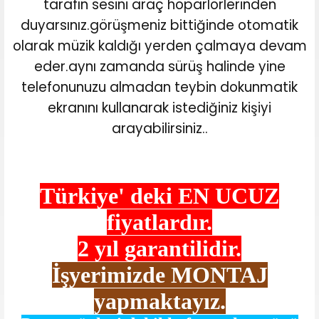
tarafın sesini araç hoparlörlerinden
duyarsınız.görüşmeniz bittiğinde otomatik
olarak müzik kaldığı yerden çalmaya devam
eder.aynı zamanda sürüş halinde yine
telefonunuzu almadan teybin dokunmatik
ekranını kullanarak istediğiniz kişiyi
arayabilirsiniz..
Türkiye' deki
EN UCUZ
fiyatlardır.
2 yıl garantilidir.
İşyerimizde MONTAJ
yapmaktayız.