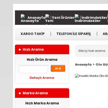
Anasayfa
Yeni Ürünler
İndirimdekiler
KARGO TAKİP
TELEFON İLE SİPARİŞ
AR
Hızlı Arama
Hızlı Ürün Arama
Anasayfa
Oto Gü
Ara
Detaylı Arama
Marka Arama
Hızlı Marka Arama