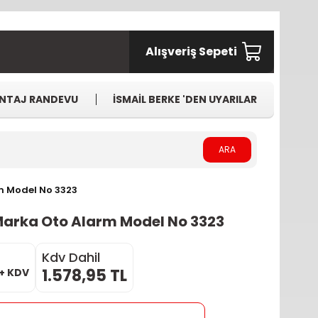
Alışveriş Sepeti
NTAJ RANDEVU
İSMAİL BERKE 'DEN UYARILAR
ARA
m Model No 3323
Marka Oto Alarm Model No 3323
Kdv Dahil
1.578,95 TL
 + KDV