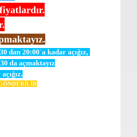
yatlardır.
r.
pmaktayız.
:30 dan 20:00`a kadar açığız,
:30 da açmaktayız
 açığız.
e GÖNDERİLİR
oktaları öneri formunu kullanarak tarafımıza iletebilirsiniz.