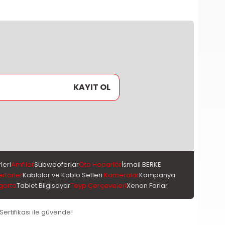
KAYIT OL
leri
Amfiler
Subwooferlar
Oto Hoparlör
İsmail BERKE
ertörler
Kablolar ve Kablo Setleri
Kameralar
Kampanya
gorta
Tablet Bilgisayar
Teyp Çerçeveleri
Xenon Farlar
 Sertifikası ile güvende!