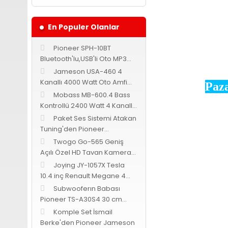
En Populer Olanlar
Pioneer SPH-10BT
Bluetooth'lu,USB'li Oto MP3
Teyp
Jameson USA-460 4
Kanallı 4000 Watt Oto Amfi
Paza
Bass Kontrollü
Mobass MB-600.4 Bass
Kontrollü 2400 Watt 4 Kanallı
Oto Amfi
Paket Ses Sistemi Atakan
Tuning'den Pioneer
Cadence Jameson
Twogo Go-565 Geniş
Açılı Özel HD Tavan Kamerası
-Siyah-
Joying JY-1057X Tesla
10.4 inç Renault Megane 4
Android 9.0
Subwooferın Babası
Pioneer TS-A30S4 30 cm
subwoofer 1400 Watt 400
Komple Set İsmail
Bu ürünün fiyat bilgi
Watt RMS
Berke'den Pioneer Jameson
Görüş ve önerileriniz 