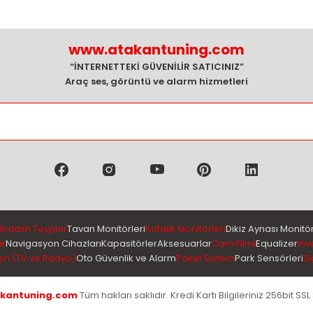
www.atakantuning.com
“İNTERNETTEKİ GÜVENİLİR SATICINIZ”
Araç ses, görüntü ve alarm hizmetleri
Indash Teypler
Tavan Monitörleri
Kafalık Monitörleri
Dikiz Aynası Monitör
ar
Navigasyon Cihazları
Kapasitörler
Aksesuarlar
Cam Filmi
Equalizer
İnv
eri (TV ve Radyo)
Oto Güvenlik ve Alarm
Paket Sistem
Park Sensörleri
Si
kantuning.com
Tüm hakları saklıdır. Kredi Kartı Bilgileriniz 256bit SSL