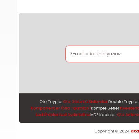
Oto Teypler
Oto Görüntü Sistemleri
Double Teypler
Komponentler (Mid Takımları)
Komple Setler
Tweeterl
Led Ürünler Led Aydınlatma
MDF Kabinler
Oto Antenl
Copyright © 2024
ata