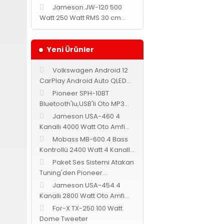
Jameson JW-120 500
Watt 250 Watt RMS 30 cm
Ürün resmi kalites
Subwoofer
Ürün açıklamasında
Yeni Ürünler
Ürün bilgilerinde 
Ürün fiyatı diğer s
Volkswagen Android 12
Bu ürüne benzer fark
CarPlay Android Auto QLED
Multimedya Navix
Pioneer SPH-10BT
Bluetooth'lu,USB'li Oto MP3
Teyp
Jameson USA-460 4
Kanallı 4000 Watt Oto Amfi
Bass Kontrollü
Mobass MB-600.4 Bass
Kontrollü 2400 Watt 4 Kanallı
Oto Amfi
Paket Ses Sistemi Atakan
Tuning'den Pioneer
Cadence Jameson
Jameson USA-454 4
Kanallı 2800 Watt Oto Amfi
Bass Kontrollü
For-X TX-250 100 Watt
Dome Tweeter