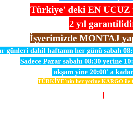
Türkiye' deki
EN UCUZ fi
2 yıl garantilidi
İşyerimizde MONTAJ ya
r günleri dahil haftanın her günü sabah 08
Sadece Pazar sabahı 08:30 yerine 10
akşam yine 20:00' a kadar
TÜRKİYE`nin her yerine KARGO il
si, resim, ürün açıklamalarında ve diğer konularda yetersiz gördüğünüz n
için teşekkür ederiz.