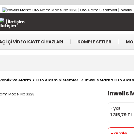
İletişim
AÇ İÇİ VİDEO KAYIT CİHAZLARI
KOMPLE SETLER
MO
venlik ve Alarm
Oto Alarm Sistemleri
Inwells Marka Oto Alar
Inwells 
Fiyat
1.315,79 TL
Havale