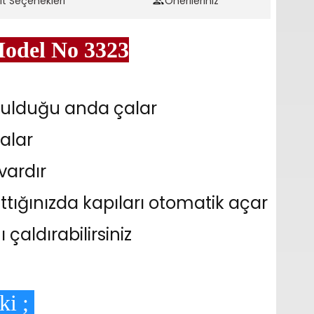
it Seçenekleri
Önerileriniz
Model No 3323
nulduğu anda çalar
çalar
vardır
ttığınızda kapıları otomatik açar
çaldırabilirsiniz
ki ;