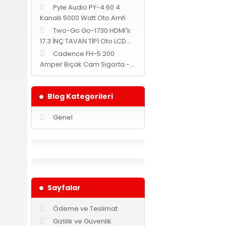
Pyle Audio PY-4.60 4
Kanallı 5000 Watt Oto Amfi
Two-Go Go-1730 HDMI'lı
17.3 İNÇ TAVAN TİPİ Oto LCD
MONİTÖR -Siyah-
Cadence FH-5 200
Amper Bıçak Cam Sigorta -
Yuvarlak-
Blog Kategorileri
Genel
Sayfalar
Ödeme ve Teslimat
Gizlilik ve Güvenlik