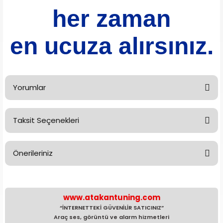
her zaman
en ucuza alırsınız.
Yorumlar
Taksit Seçenekleri
Bu ürüne ilk yorumu siz yapın!
Önerileriniz
Yorum Yaz
Bu ürünün fiyat bilgisi, resim, ürün açıklamalarında ve diğer
konularda yetersiz gördüğünüz noktaları öneri formunu
kullanarak tarafımıza iletebilirsiniz.
www.atakantuning.com
Görüş ve önerileriniz için teşekkür ederiz.
“İNTERNETTEKİ GÜVENİLİR SATICINIZ”
Araç ses, görüntü ve alarm hizmetleri