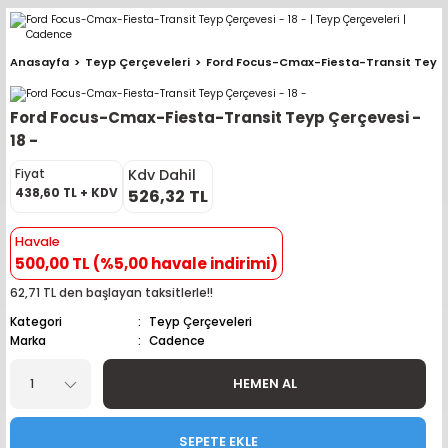
Geri Dön
Geri Dön
Geri Dön
Geri Dön
Geri Dön
Geri Dön
Geri Dön
Geri Dön
Geri Dön
Anasayfa
Teyp Çerçeveleri
Ford Focus-Cmax-Fiesta-Transit Teyp Ç
pler (Büyük Ekran)
er (Mid Takımları)
oparlör Takımları
ü Sistemleri
ik ve Alarm
ör
r
lar
Ford Focus-Cmax-Fiesta-Transit Teyp Çerçevesi -
ntler
 Hoparlör Takımları
eri
a
ubwooferlar
18 -
Kdv Dahil
Fiyat
eypler
ntler
 Hoparlör Takımları
leri
Modülleri
 ( İçinden Ekran Çıkan )
erlar
438,60 TL + KDV
526,32 TL
le Teypler
ntler
 Hoparlör Takımları
leri
leri
erlar
Havale
500,00 TL (%5,00 havale indirimi)
 Hoparlör Takımları
nitörleri
stemleri
erlar
62,71 TL den başlayan taksitlerle!!
Kategori
Teyp Çerçeveleri
e Hoparlör Takımları
emleri
lör
ubwooferlar
Marka
Cadence
e Hoparlör Takımları
HEMEN AL
e Hoparlör Takımları
SEPETE EKLE