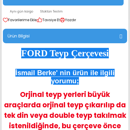
range Hoparlör Takımları
Aynı gün kargo
Stoktan Teslim
Tavsiye Et
Yazdır
Ürün Bilgisi
FORD Teyp Çerçevesi
İsmail Berke' nin ürün ile ilgili
yorumu;
Orjinal teyp yerleri büyük
araçlarda orjinal teyp çıkarılıp da
tek din veya double teyp takılmak
istenildiğinde, bu çerçeve önce