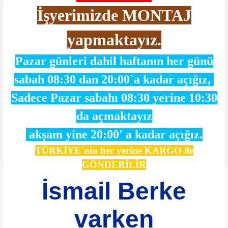
İşyerimizde MONTAJ
yapmaktayız.
Pazar günleri dahil haftanın her günü
sabah 08:30 dan 20:00`a kadar açığız,
Sadece Pazar sabahı 08:30 yerine 10:30
da açmaktayız
akşam yine 20:00' a kadar açığız.
TÜRKİYE`nin her yerine KARGO ile
GÖNDERİLİR
İsmail Berke
varken