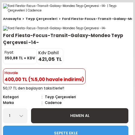
Geri Dön
Geri Dön
Geri Dön
Geri Dön
Geri Dön
Geri Dön
Geri Dön
Geri Dön
Geri Dön
Anasayfa
Teyp Çerçeveleri
Ford Fiesta-Focus-Transit-Galaxy-Mo
pler (Büyük Ekran)
er (Mid Takımları)
oparlör Takımları
ü Sistemleri
ik ve Alarm
ör
r
lar
Ford Fiesta-Focus-Transit-Galaxy-Mondeo Teyp
ntler
 Hoparlör Takımları
eri
a
ubwooferlar
Çerçevesi -14-
Kdv Dahil
Fiyat
eypler
ntler
 Hoparlör Takımları
leri
Modülleri
 ( İçinden Ekran Çıkan )
erlar
350,88 TL + KDV
421,05 TL
le Teypler
ntler
 Hoparlör Takımları
leri
leri
erlar
Havale
400,00 TL (%5,00 havale indirimi)
 Hoparlör Takımları
nitörleri
stemleri
erlar
50,17 TL den başlayan taksitlerle!!
Kategori
Teyp Çerçeveleri
e Hoparlör Takımları
emleri
lör
ubwooferlar
Marka
Cadence
e Hoparlör Takımları
HEMEN AL
e Hoparlör Takımları
SEPETE EKLE