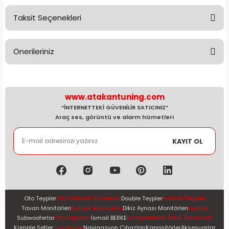
Taksit Seçenekleri
Bu ürüne ilk yorumu siz yapın!
Önerileriniz
Yorum Yaz
Bu ürünün fiyat bilgisi, resim, ürün açıklamalarında ve diğer
konularda yetersiz gördüğünüz noktaları öneri formunu
kullanarak tarafımıza iletebilirsiniz.
www.atakantuning.com
Görüş ve önerileriniz için teşekkür ederiz.
“İNTERNETTEKİ GÜVENİLİR SATICINIZ”
Araç ses, görüntü ve alarm hizmetleri
Ürün resmi kalitesiz, bozuk veya görüntülenemiyor.
KAYIT OL
Ürün açıklamasında eksik bilgiler bulunuyor.
Ürün bilgilerinde hatalar bulunuyor.
Ürün fiyatı diğer sitelerden daha pahalı.
Bu ürüne benzer farklı alternatifler olmalı.
Oto Teypler
Oto Görüntü Sistemleri
Double Teypler
Indash Teypler
Tavan Monitörleri
Kafalık Monitörleri
Dikiz Aynası Monitörleri
Amfiler
Subwooferlar
Oto Hoparlör
İsmail BERKE
Komponentler (Mid Takımları)
Komple Setler
Tweeterlar
Navigasyon Cihazları
Kapasitörler
Aksesuarlar