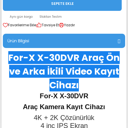
SEPETE EKLE
range Hoparlör Takımları
Aynı gün kargo
Stoktan Teslim
Tavsiye Et
Yazdır
Ürün Bilgisi
For-X X-30DVR Araç Ön
ve Arka İkili Video Kayıt
Cihazı
For-X X-30DVR
Araç Kamera Kayıt Cihazı
4K + 2K Çözünürlük
4 inç IPS Ekran