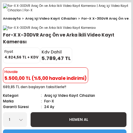
Geri Dön
Geri Dön
Geri Dön
Geri Dön
Geri Dön
Geri Dön
Geri Dön
Geri Dön
Geri Dön
Anasayfa
Araç içi Video Kayıt Cihazları
For-X X-30DVR Araç Ön ve Ark
pler (Büyük Ekran)
er (Mid Takımları)
oparlör Takımları
ü Sistemleri
ik ve Alarm
ör
r
lar
For-X X-30DVR Araç Ön ve Arka İkili Video Kayıt
ntler
 Hoparlör Takımları
eri
a
ubwooferlar
Kamerası
Kdv Dahil
Fiyat
eypler
ntler
 Hoparlör Takımları
leri
Modülleri
 ( İçinden Ekran Çıkan )
erlar
4.824,56 TL + KDV
5.789,47 TL
le Teypler
ntler
 Hoparlör Takımları
leri
leri
erlar
Havale
5.500,00 TL (%5,00 havale indirimi)
 Hoparlör Takımları
nitörleri
stemleri
erlar
689,85 TL den başlayan taksitlerle!!
Kategori
Araç içi Video Kayıt Cihazları
e Hoparlör Takımları
emleri
lör
ubwooferlar
Marka
For-X
Garanti Süresi
24 Ay
e Hoparlör Takımları
HEMEN AL
e Hoparlör Takımları