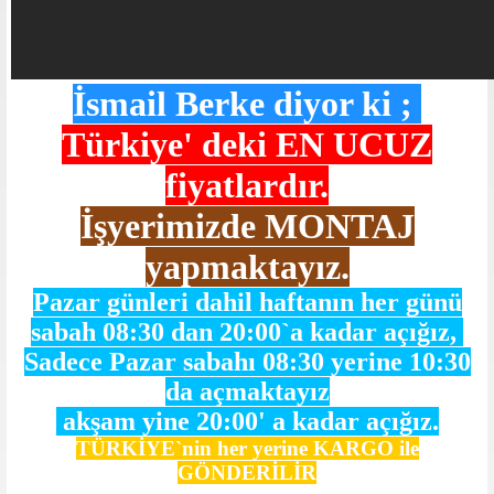
İsmail Berke diyor ki ;
Türkiye' deki
EN UCUZ
fiyatlardır.
İşyerimizde MONTAJ
yapmaktayız.
Pazar günleri dahil haftanın her günü
sabah 08:30 dan 20:00`a kadar açığız,
Sadece Pazar sabahı 08:30 yerine 10:30
da açmaktayız
akşam yine 20:00' a kadar açığız.
TÜRKİYE`nin her yerine KARGO ile
GÖNDERİLİR