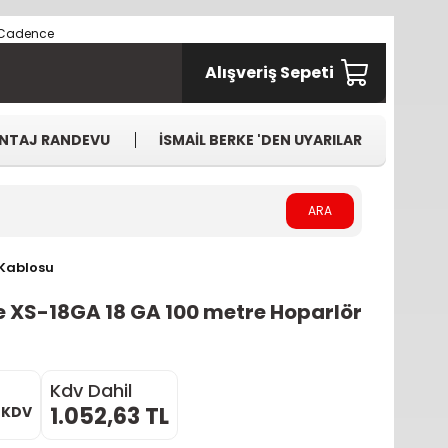
Alışveriş Sepeti
NTAJ RANDEVU
İSMAİL BERKE 'DEN UYARILAR
ARA
 Kablosu
 XS-18GA 18 GA 100 metre Hoparlör
Kdv Dahil
1.052,63 TL
+ KDV