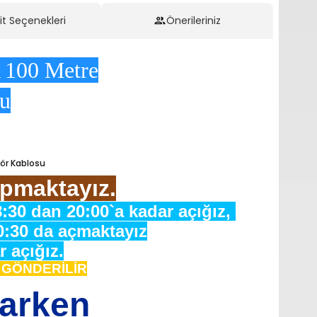
it Seçenekleri
Önerileriniz
 100 Metre
su
ör Kablosu
pmaktayız.
:30 dan 20:00`a kadar açığız,
0:30 da açmaktayız
 açığız.
e GÖNDERİLİR
varken