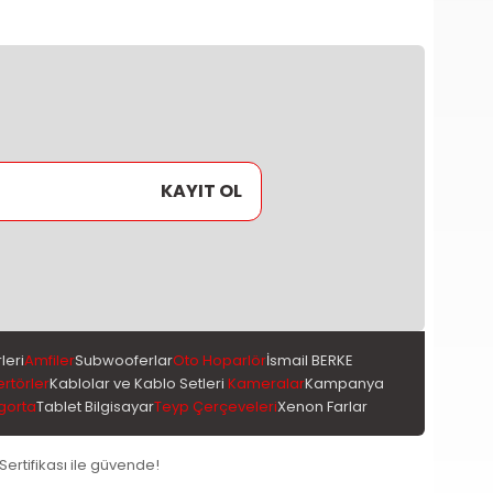
KAYIT OL
leri
Amfiler
Subwooferlar
Oto Hoparlör
İsmail BERKE
ertörler
Kablolar ve Kablo Setleri
Kameralar
Kampanya
gorta
Tablet Bilgisayar
Teyp Çerçeveleri
Xenon Farlar
 Sertifikası ile güvende!