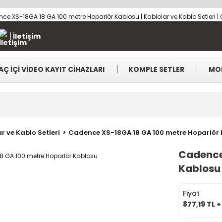
İletişim
AÇ İÇİ VİDEO KAYIT CİHAZLARI
KOMPLE SETLER
MO
r ve Kablo Setleri
Cadence XS-18GA 18 GA 100 metre Hoparlör
Cadence
Kablosu
Fiyat
877,19 TL 