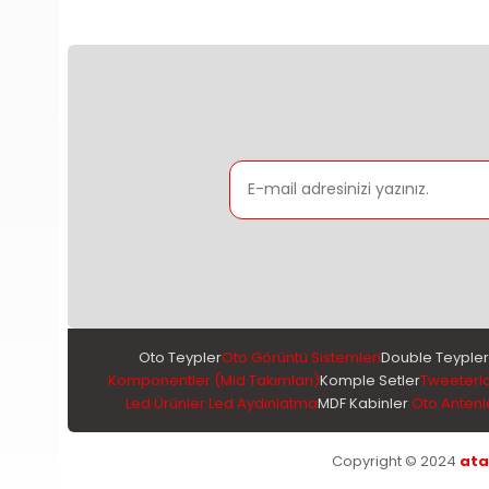
Oto Teypler
Oto Görüntü Sistemleri
Double Teypler
Komponentler (Mid Takımları)
Komple Setler
Tweeterl
Led Ürünler Led Aydınlatma
MDF Kabinler
Oto Antenl
Copyright © 2024
ata