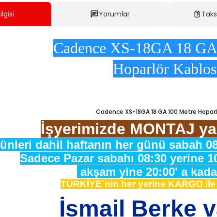
lgisi
Yorumlar
Taks
Cadence XS-18GA 18 GA
Hoparlör Kablo
Cadence XS-18GA 18 GA 100 Metre Hoparl
İşyerimizde MONTAJ ya
ünleri dahil haftanın her günü sabah 08
Sadece Pazar sabahı 08:30 yerine 1
akşam yine 20:00' a kadar
TÜRKİYE`nin her yerine KARGO il
İsmail Berke 