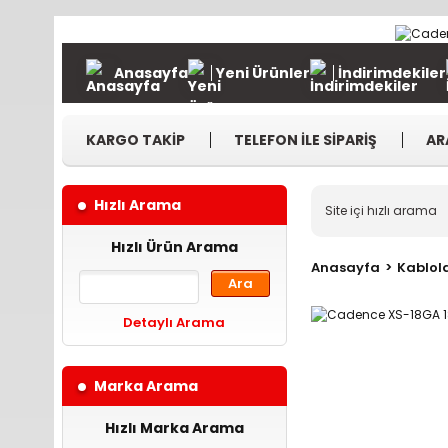
Anasayfa
Yeni Ürünler
İndirimdekiler
KARGO TAKİP
TELEFON İLE SİPARİŞ
AR
Hızlı Arama
Hızlı Ürün Arama
Anasayfa
Kablola
Ara
Detaylı Arama
Marka Arama
Hızlı Marka Arama