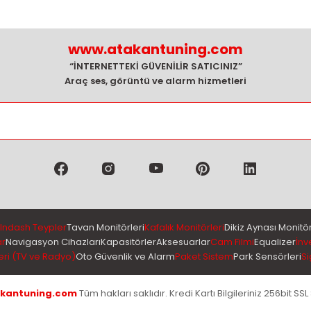
www.atakantuning.com
“İNTERNETTEKİ GÜVENİLİR SATICINIZ”
Araç ses, görüntü ve alarm hizmetleri
Indash Teypler
Tavan Monitörleri
Kafalık Monitörleri
Dikiz Aynası Monitör
ar
Navigasyon Cihazları
Kapasitörler
Aksesuarlar
Cam Filmi
Equalizer
İnv
eri (TV ve Radyo)
Oto Güvenlik ve Alarm
Paket Sistem
Park Sensörleri
Si
kantuning.com
Tüm hakları saklıdır. Kredi Kartı Bilgileriniz 256bit SSL