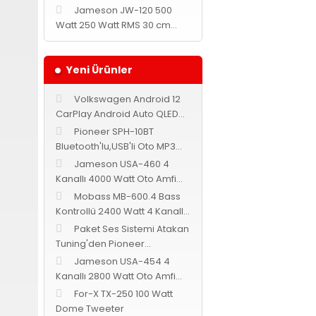
Jameson JW-120 500
Watt 250 Watt RMS 30 cm
Subwoofer
Yeni Ürünler
Volkswagen Android 12
CarPlay Android Auto QLED
Multimedya Navix
Pioneer SPH-10BT
Bluetooth'lu,USB'li Oto MP3
Teyp
Jameson USA-460 4
Kanallı 4000 Watt Oto Amfi
Bass Kontrollü
Mobass MB-600.4 Bass
Kontrollü 2400 Watt 4 Kanallı
Oto Amfi
Paket Ses Sistemi Atakan
Tuning'den Pioneer
Cadence Jameson
Jameson USA-454 4
Kanallı 2800 Watt Oto Amfi
Bass Kontrollü
For-X TX-250 100 Watt
Dome Tweeter