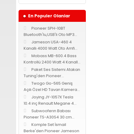
En Populer Olanlar
Pioneer SPH-10BT
Bluetooth'lu,USB'li Oto MP3
Teyp
Jameson USA-460 4
Bu ürünün fiyat bilgi
Kanallı 4000 Watt Oto Amfi
Görüş ve önerileriniz 
Bass Kontrollü
Mobass MB-600.4 Bass
Kontrollü 2400 Watt 4 Kanallı
Ürün resmi kalites
Oto Amfi
Paket Ses Sistemi Atakan
Ürün açıklamasında
Tuning'den Pioneer
Cadence Jameson
Ürün bilgilerinde 
Twogo Go-565 Geniş
Açılı Özel HD Tavan Kamerası
Ürün fiyatı diğer s
-Siyah-
Joying JY-1057X Tesla
Bu ürüne benzer fark
10.4 inç Renault Megane 4
Android 9.0
Subwooferın Babası
Pioneer TS-A30S4 30 cm
subwoofer 1400 Watt 400
Komple Set İsmail
Watt RMS
Berke'den Pioneer Jameson