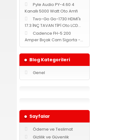
Pyle Audio PY-4.60 4
Kanallı 5000 Watt Oto Amfi
Two-Go Go-1730 HDMI'lı
17.3 İNÇ TAVAN TİPİ Oto LCD
MONİTÖR -Siyah-
Cadence FH-5 200
Amper Bıçak Cam Sigorta -
Yuvarlak-
Blog Kategorileri
Genel
Sayfalar
Ödeme ve Teslimat
Gizlilik ve Güvenlik