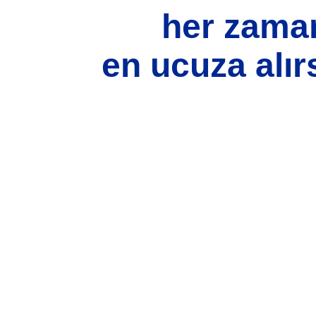
her zama
en ucuza alırs
si, resim, ürün açıklamalarında ve diğer konularda yetersiz gördüğünüz n
için teşekkür ederiz.
Bu ürüne ilk yorumu siz yapın!
iz, bozuk veya görüntülenemiyor.
Yorum Yaz
 eksik bilgiler bulunuyor.
hatalar bulunuyor.
itelerden daha pahalı.
lı alternatifler olmalı.