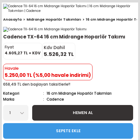
Geri Dön
Geri Dön
Geri Dön
Geri Dön
Geri Dön
Geri Dön
Geri Dön
Geri Dön
Geri Dön
Anasayfa
Midrange Hoparlör Takımları
16 cm Midrange Hoparlör Tak
pler (Büyük Ekran)
er (Mid Takımları)
oparlör Takımları
ü Sistemleri
ik ve Alarm
ör
r
lar
Cadence TX-64 16 cm Midrange Hoparlör Takımı
ntler
 Hoparlör Takımları
eri
a
ubwooferlar
Kdv Dahil
Fiyat
4.605,27 TL + KDV
5.526,32 TL
eypler
ntler
 Hoparlör Takımları
leri
Modülleri
 ( İçinden Ekran Çıkan )
erlar
Havale
le Teypler
ntler
 Hoparlör Takımları
leri
leri
erlar
5.250,00 TL (%5,00 havale indirimi)
658,49 TL den başlayan taksitlerle!!
 Hoparlör Takımları
nitörleri
stemleri
erlar
Kategori
16 cm Midrange Hoparlör Takımları
Marka
Cadence
e Hoparlör Takımları
emleri
lör
ubwooferlar
HEMEN AL
e Hoparlör Takımları
SEPETE EKLE
e Hoparlör Takımları