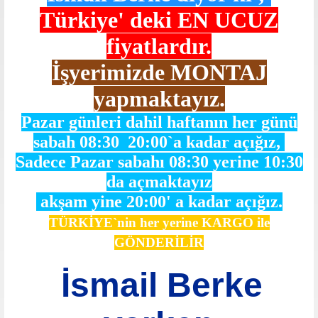
Türkiye' deki
EN UCUZ
fiyatlardır.
İşyerimizde MONTAJ
yapmaktayız.
Pazar günleri dahil haftanın her günü
sabah 08:30 20:00`a kadar açığız,
Sadece Pazar sabahı 08:30 yerine 10:30
da açmaktayız
akşam yine 20:00' a kadar açığız.
TÜRKİYE`nin her yerine KARGO ile
GÖNDERİLİR
İsmail Berke