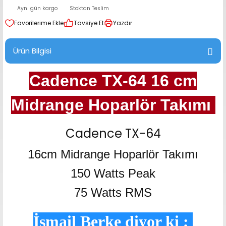
Aynı gün kargo
Stoktan Teslim
range Hoparlör Takımları
Tavsiye Et
Yazdır
Ürün Bilgisi
Cadence TX-64 16 cm
Midrange Hoparlör Takımı
Cadence TX-64
16cm Midrange Hoparlör Takımı
150 Watts Peak
75 Watts RMS
İsmail Berke diyor ki ;