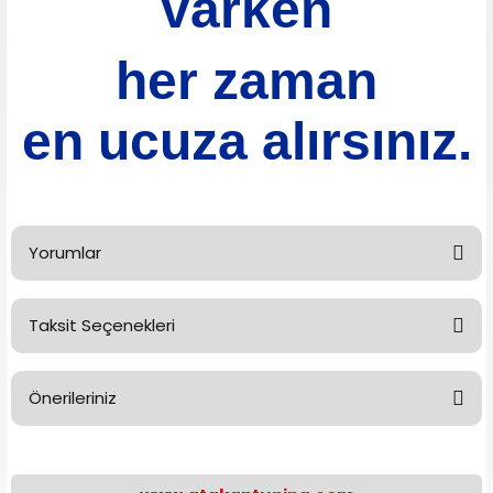
varken
her zaman
en ucuza alırsınız.
Yorumlar
Taksit Seçenekleri
Bu ürüne ilk yorumu siz yapın!
Önerileriniz
Yorum Yaz
Bu ürünün fiyat bilgisi, resim, ürün açıklamalarında ve diğer
konularda yetersiz gördüğünüz noktaları öneri formunu
kullanarak tarafımıza iletebilirsiniz.