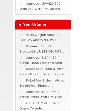
Jameson JW-120 500
Watt 250 Watt RMS 30 cm
Subwoofer
Yeni Ürünler
Volkswagen Android 12
CarPlay Android Auto QLED
Multimedya Navix
Pioneer SPH-10BT
Bluetooth'lu,USB'li Oto MP3
Teyp
Jameson USA-460 4
Kanallı 4000 Watt Oto Amfi
Bass Kontrollü
Mobass MB-600.4 Bass
Kontrollü 2400 Watt 4 Kanallı
Oto Amfi
Paket Ses Sistemi Atakan
Tuning'den Pioneer
Cadence Jameson
Jameson USA-454 4
Kanallı 2800 Watt Oto Amfi
Bass Kontrollü
For-X TX-250 100 Watt
Dome Tweeter