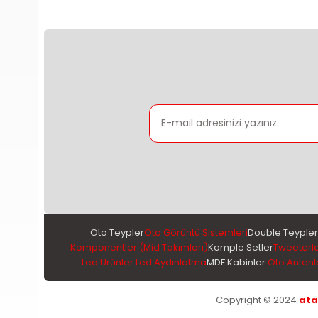
Oto Teypler
Oto Görüntü Sistemleri
Double Teypler
Komponentler (Mid Takımları)
Komple Setler
Tweeterl
Led Ürünler Led Aydınlatma
MDF Kabinler
Oto Antenl
Copyright © 2024
ata