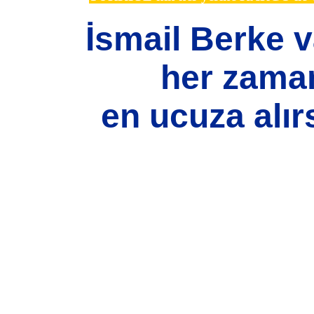
İsmail Berke 
her zama
en ucuza alırs
si, resim, ürün açıklamalarında ve diğer konularda yetersiz gördüğünüz n
için teşekkür ederiz.
Bu ürüne ilk yorumu siz yapın!
iz, bozuk veya görüntülenemiyor.
Yorum Yaz
 eksik bilgiler bulunuyor.
hatalar bulunuyor.
itelerden daha pahalı.
lı alternatifler olmalı.