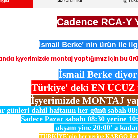
lgisi
Yorumlar
Taks
Cadence RCA-Y Y
İsmail Berke' nin ürün ile il
nda işyerimizde montaj yaptığımız için bu ürünl
İsmail Berke diyor 
Türkiye' deki
EN UCUZ fi
İşyerimizde MONTAJ ya
r günleri dahil haftanın her günü sabah 08
Sadece Pazar sabahı 08:30 yerine 10
akşam yine 20:00' a kadar
TÜRKİYE`nin her yerine KARGO il