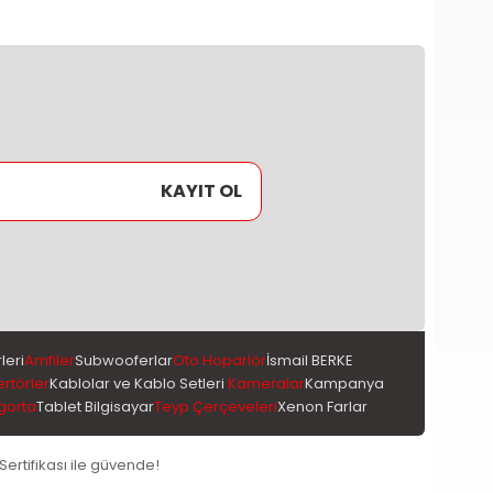
KAYIT OL
leri
Amfiler
Subwooferlar
Oto Hoparlör
İsmail BERKE
ertörler
Kablolar ve Kablo Setleri
Kameralar
Kampanya
gorta
Tablet Bilgisayar
Teyp Çerçeveleri
Xenon Farlar
 Sertifikası ile güvende!