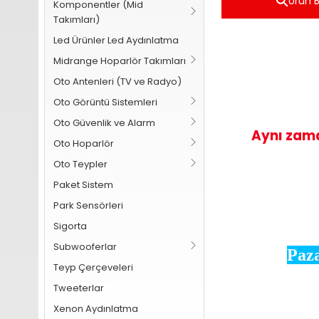
Ürün Bi
Komponentler (Mid
Takımları)
Led Ürünler Led Aydınlatma
Midrange Hoparlör Takımları
Oto Antenleri (TV ve Radyo)
Oto Görüntü Sistemleri
Oto Güvenlik ve Alarm
Aynı zama
Oto Hoparlör
Oto Teypler
Paket Sistem
Park Sensörleri
Sigorta
Subwooferlar
Paza
Teyp Çerçeveleri
Tweeterlar
Xenon Aydınlatma