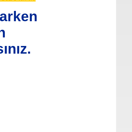
varken
n
ınız.
oktaları öneri formunu kullanarak tarafımıza iletebilirsiniz.