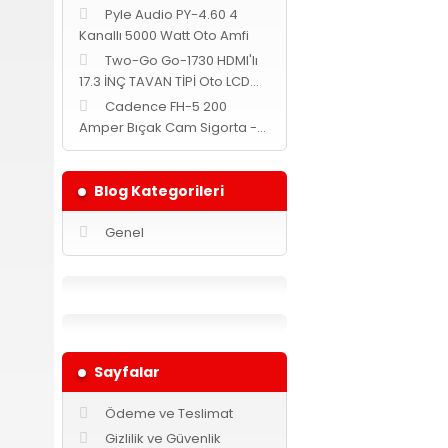
Pyle Audio PY-4.60 4
Kanallı 5000 Watt Oto Amfi
Two-Go Go-1730 HDMI'lı
17.3 İNÇ TAVAN TİPİ Oto LCD
MONİTÖR -Siyah-
Cadence FH-5 200
Amper Bıçak Cam Sigorta -
Yuvarlak-
Blog Kategorileri
Genel
Sayfalar
Ödeme ve Teslimat
Gizlilik ve Güvenlik