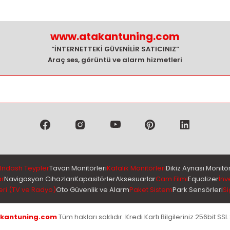
www.atakantuning.com
“İNTERNETTEKİ GÜVENİLİR SATICINIZ”
Araç ses, görüntü ve alarm hizmetleri
Indash Teypler
Tavan Monitörleri
Kafalık Monitörleri
Dikiz Aynası Monitör
ar
Navigasyon Cihazları
Kapasitörler
Aksesuarlar
Cam Filmi
Equalizer
İnv
eri (TV ve Radyo)
Oto Güvenlik ve Alarm
Paket Sistem
Park Sensörleri
Si
kantuning.com
Tüm hakları saklıdır. Kredi Kartı Bilgileriniz 256bit SSL