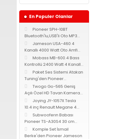
En Populer Olanlar
Pioneer SPH-10BT
Bluetooth'lu,USB'li Oto MP3
Teyp
Jameson USA-460 4
Kanallı 4000 Watt Oto Amfi
Bass Kontrollü
Mobass MB-600.4 Bass
Kontrollü 2400 Watt 4 Kanallı
Bu ürünün fiyat bilgi
Oto Amfi
Paket Ses Sistemi Atakan
Görüş ve önerileriniz 
Tuning'den Pioneer
Cadence Jameson
Twogo Go-565 Geniş
Ürün resmi kalites
Açılı Özel HD Tavan Kamerası
-Siyah-
Joying JY-1057X Tesla
Ürün açıklamasında
10.4 inç Renault Megane 4
Ürün bilgilerinde 
Android 9.0
Subwooferın Babası
Ürün fiyatı diğer s
Pioneer TS-A30S4 30 cm
Bu ürüne benzer fark
subwoofer 1400 Watt 400
Komple Set İsmail
Watt RMS
Berke'den Pioneer Jameson