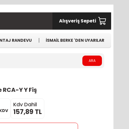
Alışveriş Sepeti
NTAJ RANDEVU
İSMAİL BERKE 'DEN UYARILAR
ARA
 RCA-Y Y Fiş
Kdv Dahil
157,89 TL
 KDV