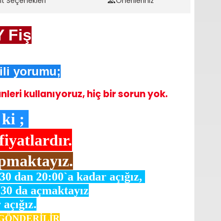
it Seçenekleri
Önerileriniz
 Fiş
gili yorumu;
eri kullanıyoruz, hiç bir sorun yok.
ki ;
yatlardır.
pmaktayız.
:30 dan 20:00`a kadar açığız,
:30 da açmaktayız
 açığız.
e GÖNDERİLİR