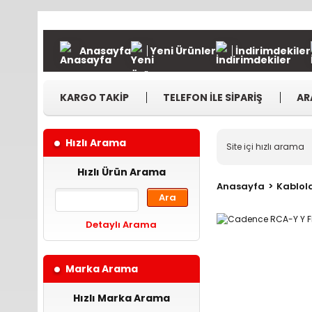
Anasayfa
Yeni Ürünler
İndirimdekiler
KARGO TAKİP
TELEFON İLE SİPARİŞ
AR
Hızlı Arama
Hızlı Ürün Arama
Anasayfa
Kablola
Ara
Detaylı Arama
Marka Arama
Hızlı Marka Arama