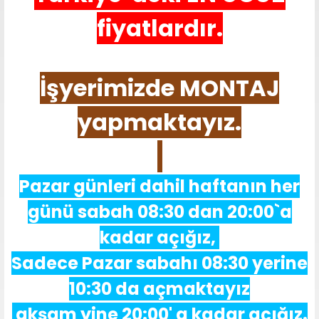
fiyatlardır.
İşyerimizde MONTAJ
yapmaktayız.
Pazar günleri dahil haftanın her
günü sabah 08:30 dan 20:00`a
kadar açığız,
Sadece Pazar sabahı 08:30 yerine
10:30 da açmaktayız
akşam yine 20:00' a kadar açığız.