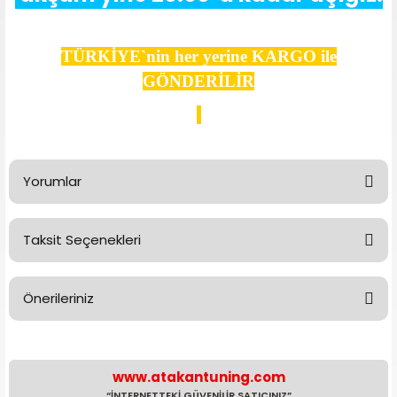
TÜRKİYE`nin her yerine KARGO ile
GÖNDERİLİR
Yorumlar
Taksit Seçenekleri
Bu ürüne ilk yorumu siz yapın!
Önerileriniz
Yorum Yaz
Bu ürünün fiyat bilgisi, resim, ürün açıklamalarında ve diğer
konularda yetersiz gördüğünüz noktaları öneri formunu
kullanarak tarafımıza iletebilirsiniz.
www.atakantuning.com
Görüş ve önerileriniz için teşekkür ederiz.
“İNTERNETTEKİ GÜVENİLİR SATICINIZ”