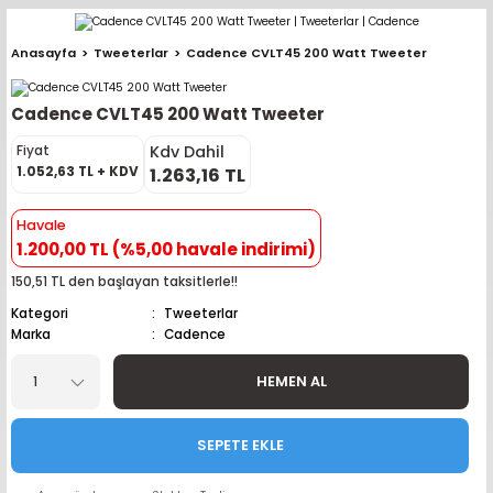
Geri Dön
Geri Dön
Geri Dön
Geri Dön
Geri Dön
Geri Dön
Geri Dön
Geri Dön
Geri Dön
Anasayfa
Tweeterlar
Cadence CVLT45 200 Watt Tweeter
pler (Büyük Ekran)
er (Mid Takımları)
oparlör Takımları
ü Sistemleri
ik ve Alarm
ör
r
lar
Cadence CVLT45 200 Watt Tweeter
ntler
 Hoparlör Takımları
eri
a
ubwooferlar
Kdv Dahil
Fiyat
1.052,63 TL + KDV
1.263,16 TL
eypler
ntler
 Hoparlör Takımları
leri
Modülleri
 ( İçinden Ekran Çıkan )
erlar
Havale
1.200,00 TL (%5,00 havale indirimi)
le Teypler
ntler
 Hoparlör Takımları
leri
leri
erlar
150,51 TL den başlayan taksitlerle!!
 Hoparlör Takımları
nitörleri
stemleri
erlar
Kategori
Tweeterlar
Marka
Cadence
e Hoparlör Takımları
emleri
lör
ubwooferlar
HEMEN AL
e Hoparlör Takımları
SEPETE EKLE
e Hoparlör Takımları