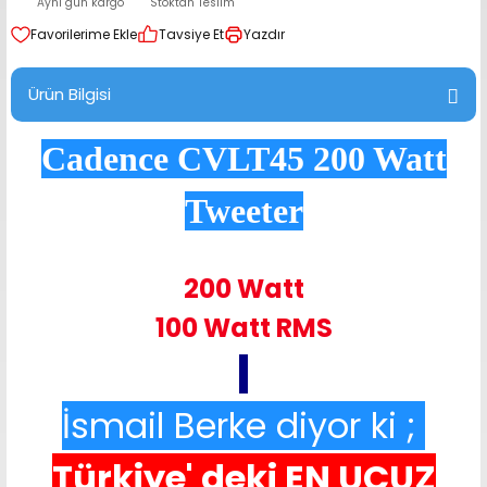
Aynı gün kargo
Stoktan Teslim
range Hoparlör Takımları
Tavsiye Et
Yazdır
Ürün Bilgisi
Cadence CVLT45 200 Watt
Tweeter
200 Watt
100 Watt RMS
İsmail Berke diyor ki ;
Türkiye' deki
EN UCUZ