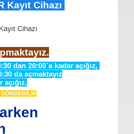
R Kayıt Cihazı
Kayıt Cihazı
pmaktayız.
:30 dan 20:00`a kadar açığız,
0:30 da açmaktayız
 açığız.
e GÖNDERİLİR
varken
n