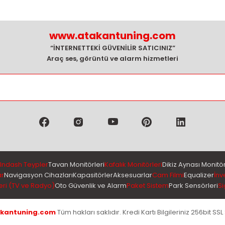
www.atakantuning.com
“İNTERNETTEKİ GÜVENİLİR SATICINIZ”
Araç ses, görüntü ve alarm hizmetleri
Indash Teypler
Tavan Monitörleri
Kafalık Monitörleri
Dikiz Aynası Monitör
ar
Navigasyon Cihazları
Kapasitörler
Aksesuarlar
Cam Filmi
Equalizer
İnv
eri (TV ve Radyo)
Oto Güvenlik ve Alarm
Paket Sistem
Park Sensörleri
Si
kantuning.com
Tüm hakları saklıdır. Kredi Kartı Bilgileriniz 256bit SSL