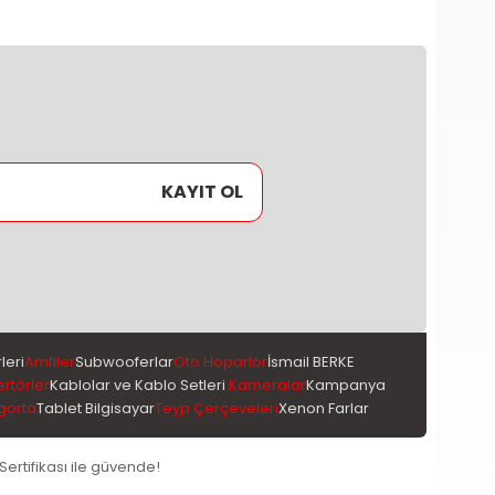
KAYIT OL
leri
Amfiler
Subwooferlar
Oto Hoparlör
İsmail BERKE
ertörler
Kablolar ve Kablo Setleri
Kameralar
Kampanya
gorta
Tablet Bilgisayar
Teyp Çerçeveleri
Xenon Farlar
 Sertifikası ile güvende!