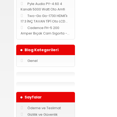
Pyle Audio PY-4.60 4
Kanallı 5000 Watt Oto Amfi
Two-Go Go-1730 HDMI'lı
17.3 İNÇ TAVAN TİPİ Oto LCD
MONİTÖR -Siyah-
Cadence FH-5 200
Amper Bıçak Cam Sigorta -
Yuvarlak-
Blog Kategorileri
Genel
Sayfalar
Ödeme ve Teslimat
Gizlilik ve Güvenlik