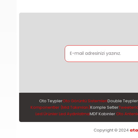
Oto Teypler
Oto Görüntü Sistemleri
Double Teypler
Komponentler (Mid Takımları)
Komple Setler
Tweeterl
Led Ürünler Led Aydınlatma
MDF Kabinler
Oto Antenl
Copyright © 2024
ata