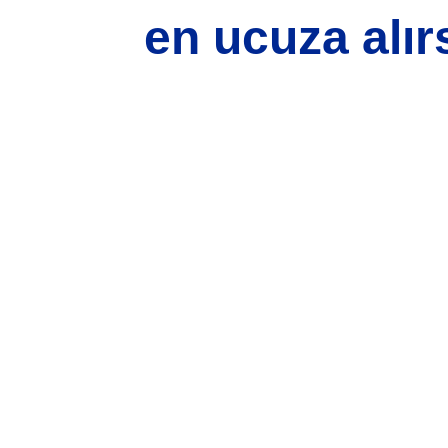
en ucuza alırs
si, resim, ürün açıklamalarında ve diğer konularda yetersiz gördüğünüz n
için teşekkür ederiz.
Bu ürüne ilk yorumu siz yapın!
iz, bozuk veya görüntülenemiyor.
Yorum Yaz
 eksik bilgiler bulunuyor.
hatalar bulunuyor.
itelerden daha pahalı.
lı alternatifler olmalı.
Gönder