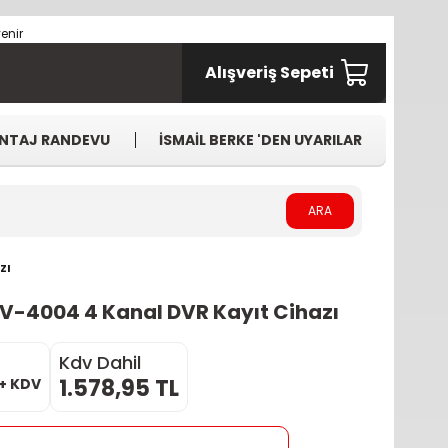
Alışveriş Sepeti
NTAJ RANDEVU
İSMAİL BERKE 'DEN UYARILAR
ARA
zı
V-4004 4 Kanal DVR Kayıt Cihazı
Kdv Dahil
1.578,95 TL
 + KDV