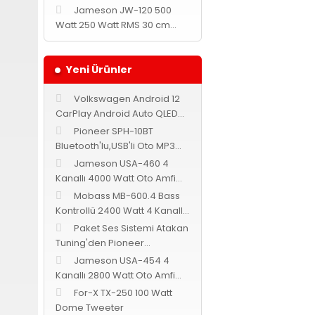
Jameson JW-120 500
Watt 250 Watt RMS 30 cm
Subwoofer
Yeni Ürünler
Volkswagen Android 12
CarPlay Android Auto QLED
Multimedya Navix
Pioneer SPH-10BT
Bluetooth'lu,USB'li Oto MP3
Teyp
Jameson USA-460 4
Kanallı 4000 Watt Oto Amfi
Bass Kontrollü
Mobass MB-600.4 Bass
Kontrollü 2400 Watt 4 Kanallı
Oto Amfi
Paket Ses Sistemi Atakan
Tuning'den Pioneer
Cadence Jameson
Jameson USA-454 4
Kanallı 2800 Watt Oto Amfi
Bass Kontrollü
For-X TX-250 100 Watt
Dome Tweeter