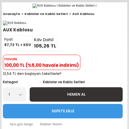
Geri Dön
Geri Dön
Geri Dön
Geri Dön
Geri Dön
Geri Dön
Geri Dön
Geri Dön
Geri Dön
Anasayfa
Kablolar ve Kablo Setleri
AUX Kablosu
pler (Büyük Ekran)
er (Mid Takımları)
oparlör Takımları
ü Sistemleri
ik ve Alarm
ör
r
lar
AUX Kablosu
ntler
 Hoparlör Takımları
eri
a
ubwooferlar
Kdv Dahil
Fiyat
87,72 TL + KDV
105,26 TL
eypler
ntler
 Hoparlör Takımları
leri
Modülleri
 ( İçinden Ekran Çıkan )
erlar
Havale
100,00 TL (%5,00 havale indirimi)
le Teypler
ntler
 Hoparlör Takımları
leri
leri
erlar
12,54 TL den başlayan taksitlerle!!
 Hoparlör Takımları
nitörleri
stemleri
erlar
Kategori
Kablolar ve Kablo Setleri
e Hoparlör Takımları
emleri
lör
ubwooferlar
HEMEN AL
e Hoparlör Takımları
SEPETE EKLE
e Hoparlör Takımları
Aynı gün kargo
Stoktan Teslim