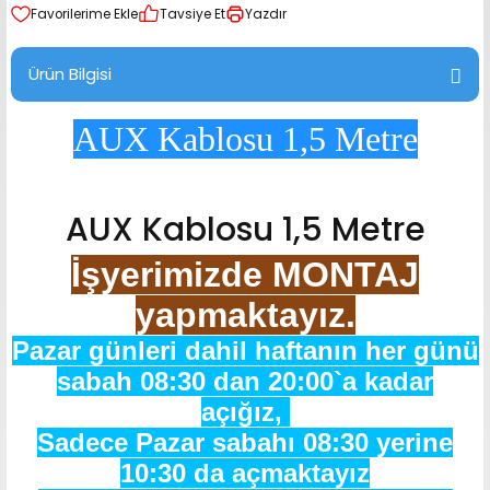
Tavsiye Et
Yazdır
range Hoparlör Takımları
Ürün Bilgisi
AUX Kablosu 1,5 Metre
AUX Kablosu 1,5 Metre
İşyerimizde MONTAJ
yapmaktayız.
Pazar günleri dahil haftanın her günü
sabah 08:30 dan 20:00`a kadar
açığız,
Sadece Pazar sabahı 08:30 yerine
10:30 da açmaktayız