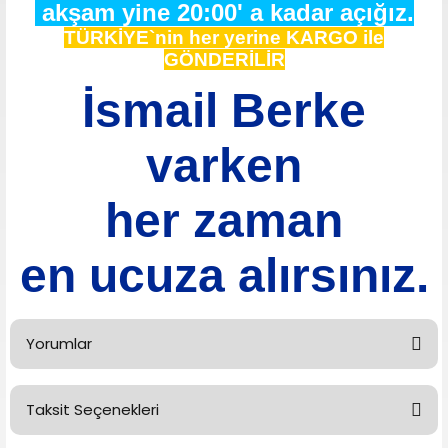
akşam yine 20:00' a kadar açığız.
TÜRKİYE`nin her yerine KARGO ile
GÖNDERİLİR
İsmail Berke
varken
her zaman
en ucuza alırsınız.
Yorumlar
Taksit Seçenekleri
Bu ürüne ilk yorumu siz yapın!