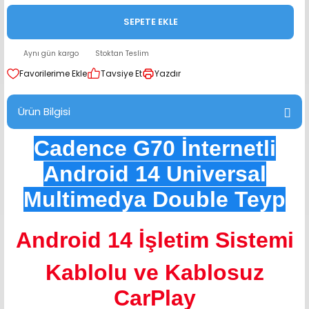
range Hoparlör Takımları
SEPETE EKLE
Aynı gün kargo
Stoktan Teslim
Tavsiye Et
Yazdır
Ürün Bilgisi
Cadence G70 İnternetli
Android 14 Universal
Multimedya Double Teyp
Android 14 İşletim Sistemi
Kablolu ve Kablosuz
CarPlay