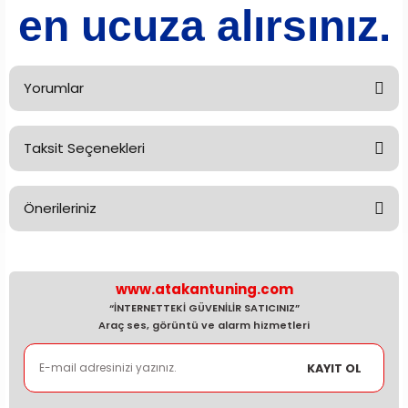
en ucuza alırsınız.
Yorumlar
Taksit Seçenekleri
Bu ürüne ilk yorumu siz yapın!
Önerileriniz
Yorum Yaz
Bu ürünün fiyat bilgisi, resim, ürün açıklamalarında ve diğer
konularda yetersiz gördüğünüz noktaları öneri formunu
kullanarak tarafımıza iletebilirsiniz.
www.atakantuning.com
Görüş ve önerileriniz için teşekkür ederiz.
“İNTERNETTEKİ GÜVENİLİR SATICINIZ”
Araç ses, görüntü ve alarm hizmetleri
Ürün resmi kalitesiz, bozuk veya görüntülenemiyor.
KAYIT OL
Ürün açıklamasında eksik bilgiler bulunuyor.
Ürün bilgilerinde hatalar bulunuyor.