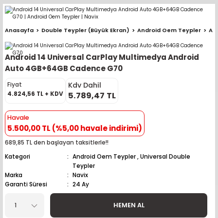
Geri Dön
Geri Dön
Geri Dön
Geri Dön
Geri Dön
Geri Dön
Geri Dön
Geri Dön
Geri Dön
Anasayfa
Double Teypler (Büyük Ekran)
Android Oem Teypler
An
pler (Büyük Ekran)
er (Mid Takımları)
oparlör Takımları
ü Sistemleri
ik ve Alarm
ör
r
lar
Android 14 Universal CarPlay Multimedya Android
ntler
 Hoparlör Takımları
eri
a
ubwooferlar
Auto 4GB+64GB Cadence G70
Kdv Dahil
Fiyat
eypler
ntler
 Hoparlör Takımları
leri
Modülleri
 ( İçinden Ekran Çıkan )
erlar
4.824,56 TL + KDV
5.789,47 TL
le Teypler
ntler
 Hoparlör Takımları
leri
leri
erlar
Havale
5.500,00 TL (%5,00 havale indirimi)
 Hoparlör Takımları
nitörleri
stemleri
erlar
689,85 TL den başlayan taksitlerle!!
Kategori
Android Oem Teypler
,
Universal Double
e Hoparlör Takımları
emleri
lör
ubwooferlar
Teypler
Marka
Navix
e Hoparlör Takımları
Garanti Süresi
24 Ay
HEMEN AL
e Hoparlör Takımları