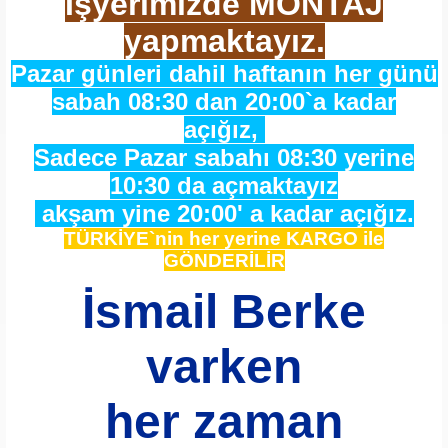
İşyerimizde MONTAJ
yapmaktayız.
Pazar günleri dahil haftanın her günü
sabah 08:30 dan 20:00`a kadar
açığız,
Sadece Pazar sabahı 08:30 yerine
10:30 da açmaktayız
akşam yine 20:00' a kadar açığız.
TÜRKİYE`nin her yerine KARGO ile
GÖNDERİLİR
İsmail Berke
varken
her zaman