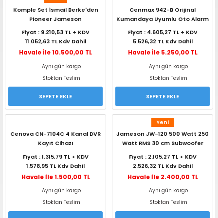
Komple Set İsmail Berke'den
Cenmax 942-B Orijinal
Pioneer Jameson
Kumandaya Uyumlu Oto Alarm
Fiyat : 9.210,53 TL + KDV
Fiyat : 4.605,27 TL + KDV
11.052,63 TL Kdv Dahil
5.526,32 TL Kdv Dahil
Havale İle 10.500,00 TL
Havale İle 5.250,00 TL
Aynı gün kargo
Aynı gün kargo
Stoktan Teslim
Stoktan Teslim
SEPETE EKLE
SEPETE EKLE
Yeni
Cenova CN-7104C 4 Kanal DVR
Jameson JW-120 500 Watt 250
Kayıt Cihazı
Watt RMS 30 cm Subwoofer
Fiyat : 1.315,79 TL + KDV
Fiyat : 2.105,27 TL + KDV
1.578,95 TL Kdv Dahil
2.526,32 TL Kdv Dahil
Havale İle 1.500,00 TL
Havale İle 2.400,00 TL
Aynı gün kargo
Aynı gün kargo
Stoktan Teslim
Stoktan Teslim