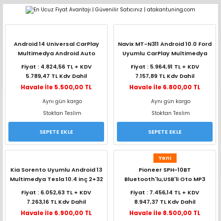
Geri Dön
Geri Dön
Geri Dön
Geri Dön
Geri Dön
Geri Dön
Geri Dön
Geri Dön
Geri Dön
pler (Büyük Ekran)
er (Mid Takımları)
oparlör Takımları
ü Sistemleri
ik ve Alarm
ör
r
lar
Android 14 Universal CarPlay
Navix MT-N311 Android 10.0 Ford
Multimedya Android Auto
Uyumlu CarPlay Multimedya
4GB+64GB Cadence G70
Double Teyp -Siyah-
ntler
 Hoparlör Takımları
eri
a
ubwooferlar
Fiyat : 4.824,56 TL + KDV
Fiyat : 5.964,91 TL + KDV
5.789,47 TL Kdv Dahil
7.157,89 TL Kdv Dahil
eypler
ntler
 Hoparlör Takımları
leri
Modülleri
 ( İçinden Ekran Çıkan )
erlar
Havale İle 5.500,00 TL
Havale İle 6.800,00 TL
Aynı gün kargo
Aynı gün kargo
le Teypler
ntler
 Hoparlör Takımları
leri
leri
erlar
Stoktan Teslim
Stoktan Teslim
SEPETE EKLE
SEPETE EKLE
 Hoparlör Takımları
nitörleri
stemleri
erlar
Yeni
e Hoparlör Takımları
emleri
lör
ubwooferlar
Kia Sorento Uyumlu Android 13
Pioneer SPH-10BT
Multimedya Tesla 10.4 inç 2+32
Bluetooth'lu,USB'li Oto MP3
e Hoparlör Takımları
CarPlay
Teyp
Fiyat : 6.052,63 TL + KDV
Fiyat : 7.456,14 TL + KDV
7.263,16 TL Kdv Dahil
8.947,37 TL Kdv Dahil
e Hoparlör Takımları
Havale İle 6.900,00 TL
Havale İle 8.500,00 TL