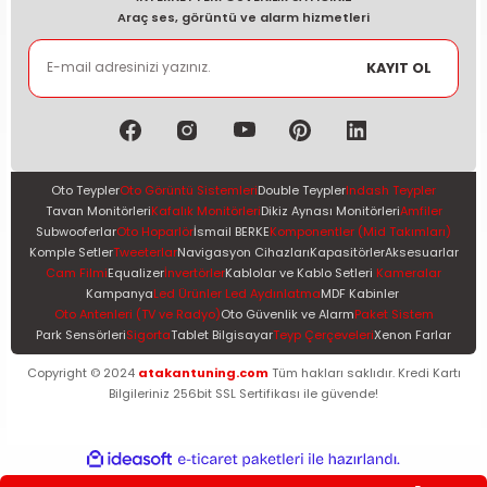
Araç ses, görüntü ve alarm hizmetleri
KAYIT OL
Oto Teypler
Oto Görüntü Sistemleri
Double Teypler
Indash Teypler
Tavan Monitörleri
Kafalık Monitörleri
Dikiz Aynası Monitörleri
Amfiler
Subwooferlar
Oto Hoparlör
İsmail BERKE
Komponentler (Mid Takımları)
Komple Setler
Tweeterlar
Navigasyon Cihazları
Kapasitörler
Aksesuarlar
Cam Filmi
Equalizer
İnvertörler
Kablolar ve Kablo Setleri
Kameralar
Kampanya
Led Ürünler Led Aydınlatma
MDF Kabinler
Oto Antenleri (TV ve Radyo)
Oto Güvenlik ve Alarm
Paket Sistem
Park Sensörleri
Sigorta
Tablet Bilgisayar
Teyp Çerçeveleri
Xenon Farlar
Copyright © 2024
atakantuning.com
Tüm hakları saklıdır. Kredi Kartı
Bilgileriniz 256bit SSL Sertifikası ile güvende!
ideasoft
ile
e-
hazırlandı.
ticaret