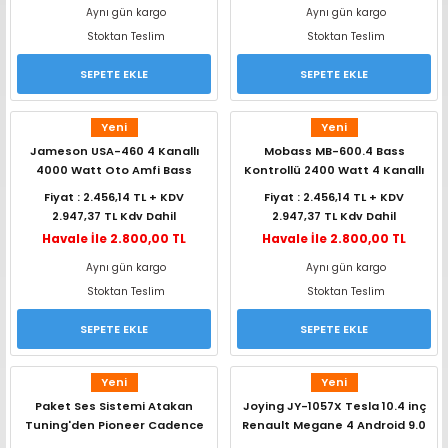
Aynı gün kargo
Aynı gün kargo
range Hoparlör Takımları
Stoktan Teslim
Stoktan Teslim
SEPETE EKLE
SEPETE EKLE
Yeni
Yeni
Jameson USA-460 4 Kanallı
Mobass MB-600.4 Bass
4000 Watt Oto Amfi Bass
Kontrollü 2400 Watt 4 Kanallı
Kontrollü
Oto Amfi
Fiyat : 2.456,14 TL + KDV
Fiyat : 2.456,14 TL + KDV
2.947,37 TL Kdv Dahil
2.947,37 TL Kdv Dahil
Havale İle 2.800,00 TL
Havale İle 2.800,00 TL
Aynı gün kargo
Aynı gün kargo
Stoktan Teslim
Stoktan Teslim
SEPETE EKLE
SEPETE EKLE
Yeni
Yeni
Paket Ses Sistemi Atakan
Joying JY-1057X Tesla 10.4 inç
Tuning'den Pioneer Cadence
Renault Megane 4 Android 9.0
Jameson