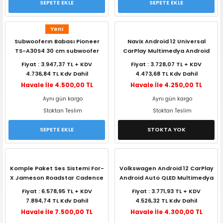
SEPETE EKLE
SEPETE EKLE
Yeni
Subwooferın Babası Pioneer
Navix Android 12 Universal
TS-A30S4 30 cm subwoofer
CarPlay Multimedya Android
1400 Watt 400 Watt RMS
Auto 2+32
Fiyat : 3.947,37 TL + KDV
Fiyat : 3.728,07 TL + KDV
4.736,84 TL Kdv Dahil
4.473,68 TL Kdv Dahil
Havale İle 4.500,00 TL
Havale İle 4.250,00 TL
Aynı gün kargo
Aynı gün kargo
Stoktan Teslim
Stoktan Teslim
SEPETE EKLE
STOKTA YOK
Komple Paket Ses Sistemi For-
Volkswagen Android 12 CarPlay
X Jameson Roadstar Cadence
Android Auto QLED Multimedya
Navix
Fiyat : 6.578,95 TL + KDV
Fiyat : 3.771,93 TL + KDV
7.894,74 TL Kdv Dahil
4.526,32 TL Kdv Dahil
Havale İle 7.500,00 TL
Havale İle 4.300,00 TL