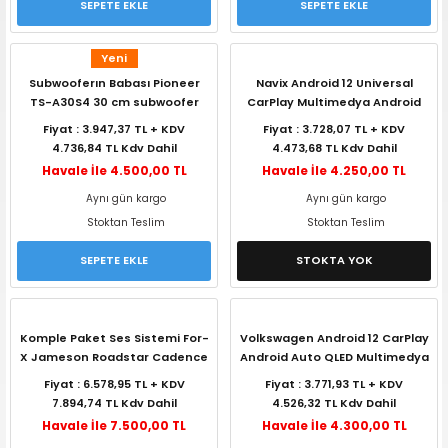
SEPETE EKLE
SEPETE EKLE
Yeni
Subwooferın Babası Pioneer
Navix Android 12 Universal
TS-A30S4 30 cm subwoofer
CarPlay Multimedya Android
1400 Watt 400 Watt RMS
Auto 2+32
Fiyat : 3.947,37 TL + KDV
Fiyat : 3.728,07 TL + KDV
4.736,84 TL Kdv Dahil
4.473,68 TL Kdv Dahil
Havale İle 4.500,00 TL
Havale İle 4.250,00 TL
Aynı gün kargo
Aynı gün kargo
Stoktan Teslim
Stoktan Teslim
SEPETE EKLE
STOKTA YOK
Komple Paket Ses Sistemi For-
Volkswagen Android 12 CarPlay
X Jameson Roadstar Cadence
Android Auto QLED Multimedya
Navix
Fiyat : 6.578,95 TL + KDV
Fiyat : 3.771,93 TL + KDV
7.894,74 TL Kdv Dahil
4.526,32 TL Kdv Dahil
Havale İle 7.500,00 TL
Havale İle 4.300,00 TL