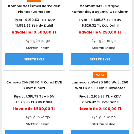
Komple Set İsmail Berke'den
Cenmax 942-B Orijinal
Pioneer Jameson
Kumandaya Uyumlu Oto Alarm
Fiyat : 9.210,53 TL + KDV
Fiyat : 4.605,27 TL + KDV
11.052,63 TL Kdv Dahil
5.526,32 TL Kdv Dahil
Havale İle 10.500,00 TL
Havale İle 5.250,00 TL
Aynı gün kargo
Aynı gün kargo
Stoktan Teslim
Stoktan Teslim
SEPETE EKLE
SEPETE EKLE
Yeni
Cenova CN-7104C 4 Kanal DVR
Jameson JW-120 500 Watt 250
Kayıt Cihazı
Watt RMS 30 cm Subwoofer
Fiyat : 1.315,79 TL + KDV
Fiyat : 2.105,27 TL + KDV
1.578,95 TL Kdv Dahil
2.526,32 TL Kdv Dahil
Havale İle 1.500,00 TL
Havale İle 2.400,00 TL
Aynı gün kargo
Aynı gün kargo
Stoktan Teslim
Stoktan Teslim