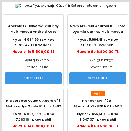
Geri Dön
Geri Dön
Geri Dön
Geri Dön
Geri Dön
Geri Dön
Geri Dön
Geri Dön
Geri Dön
pler (Büyük Ekran)
er (Mid Takımları)
oparlör Takımları
ü Sistemleri
ik ve Alarm
ör
r
lar
Android 14 Universal CarPlay
Navix MT-N311 Android 10.0 Ford
Multimedya Android Auto
Uyumlu CarPlay Multimedya
4GB+64GB Cadence G70
Double Teyp -Siyah-
ntler
 Hoparlör Takımları
eri
a
ubwooferlar
Fiyat : 4.824,56 TL + KDV
Fiyat : 5.964,91 TL + KDV
5.789,47 TL Kdv Dahil
7.157,89 TL Kdv Dahil
eypler
ntler
 Hoparlör Takımları
leri
Modülleri
 ( İçinden Ekran Çıkan )
erlar
Havale İle 5.500,00 TL
Havale İle 6.800,00 TL
Aynı gün kargo
Aynı gün kargo
le Teypler
ntler
 Hoparlör Takımları
leri
leri
erlar
Stoktan Teslim
Stoktan Teslim
SEPETE EKLE
SEPETE EKLE
 Hoparlör Takımları
nitörleri
stemleri
erlar
Yeni
e Hoparlör Takımları
emleri
lör
ubwooferlar
Kia Sorento Uyumlu Android 13
Pioneer SPH-10BT
Multimedya Tesla 10.4 inç 2+32
Bluetooth'lu,USB'li Oto MP3
e Hoparlör Takımları
CarPlay
Teyp
Fiyat : 6.052,63 TL + KDV
Fiyat : 7.456,14 TL + KDV
7.263,16 TL Kdv Dahil
8.947,37 TL Kdv Dahil
e Hoparlör Takımları
Havale İle 6.900,00 TL
Havale İle 8.500,00 TL