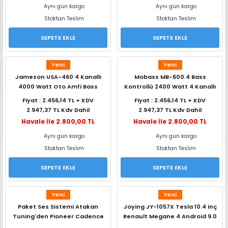
Aynı gün kargo
Aynı gün kargo
range Hoparlör Takımları
Stoktan Teslim
Stoktan Teslim
SEPETE EKLE
SEPETE EKLE
Yeni
Yeni
Jameson USA-460 4 Kanallı
Mobass MB-600.4 Bass
4000 Watt Oto Amfi Bass
Kontrollü 2400 Watt 4 Kanallı
Kontrollü
Oto Amfi
Fiyat : 2.456,14 TL + KDV
Fiyat : 2.456,14 TL + KDV
2.947,37 TL Kdv Dahil
2.947,37 TL Kdv Dahil
Havale İle 2.800,00 TL
Havale İle 2.800,00 TL
Aynı gün kargo
Aynı gün kargo
Stoktan Teslim
Stoktan Teslim
SEPETE EKLE
SEPETE EKLE
Yeni
Yeni
Paket Ses Sistemi Atakan
Joying JY-1057X Tesla 10.4 inç
Tuning'den Pioneer Cadence
Renault Megane 4 Android 9.0
Jameson