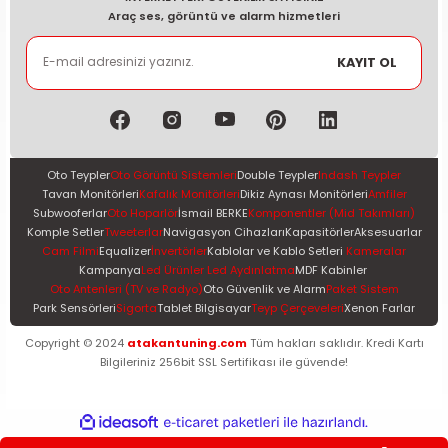
Araç ses, görüntü ve alarm hizmetleri
KAYIT OL
Oto Teypler
Oto Görüntü Sistemleri
Double Teypler
Indash Teypler
Tavan Monitörleri
Kafalık Monitörleri
Dikiz Aynası Monitörleri
Amfiler
Subwooferlar
Oto Hoparlör
İsmail BERKE
Komponentler (Mid Takımları)
Komple Setler
Tweeterlar
Navigasyon Cihazları
Kapasitörler
Aksesuarlar
Cam Filmi
Equalizer
İnvertörler
Kablolar ve Kablo Setleri
Kameralar
Kampanya
Led Ürünler Led Aydınlatma
MDF Kabinler
Oto Antenleri (TV ve Radyo)
Oto Güvenlik ve Alarm
Paket Sistem
Park Sensörleri
Sigorta
Tablet Bilgisayar
Teyp Çerçeveleri
Xenon Farlar
Copyright © 2024
atakantuning.com
Tüm hakları saklıdır. Kredi Kartı
Bilgileriniz 256bit SSL Sertifikası ile güvende!
ideasoft
ile
e-
hazırlandı.
ticaret